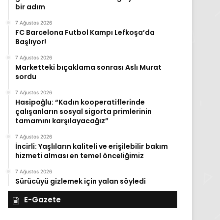
bir adım
7 Ağustos 2026
FC Barcelona Futbol Kampı Lefkoşa’da
Başlıyor!
7 Ağustos 2026
Marketteki bıçaklama sonrası Aslı Murat
sordu
7 Ağustos 2026
Hasipoğlu: “Kadın kooperatiflerinde
çalışanların sosyal sigorta primlerinin
tamamını karşılayacağız”
7 Ağustos 2026
İncirli: Yaşlıların kaliteli ve erişilebilir bakım
hizmeti alması en temel önceliğimiz
7 Ağustos 2026
Sürücüyü gizlemek için yalan söyledi
E-Gazete