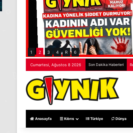
1
2
3
4
R
6
Cumartesi, Ağustos 8 2026
Son Dakika Haberleri
R
Anasayfa
Kıbrıs
Türkiye
Dünya