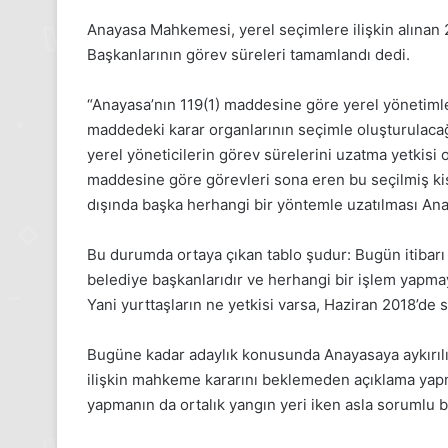
24
Kasım
Anayasa Mahkemesi, yerel seçimlere ilişkin alınan 2
Pazartesi
Başkanlarının görev süreleri tamamlandı dedi.
2025,
Gıynık
“Anayasa’nın 119(1) maddesine göre yerel yönetimler
Medya
maddedeki karar organlarının seçimle oluşturulacağ
manşetleri
24 Kasım 2025
yerel yöneticilerin görev sürelerini uzatma yetkis
24 Kasım Pazartesi 202
maddesine göre görevleri sona eren bu seçilmiş kişi
Medya manşetleri
dışında başka herhangi bir yöntemle uzatılması Anay
Bu durumda ortaya çıkan tablo şudur: Bugün itibarı 
belediye başkanlarıdır ve herhangi bir işlem yapmay
Yani yurttaşların ne yetkisi varsa, Haziran 2018’de 
Bugüne kadar adaylık konusunda Anayasaya aykırılığı
ilişkin mahkeme kararını beklemeden açıklama ya
yapmanın da ortalık yangın yeri iken asla sorumlu