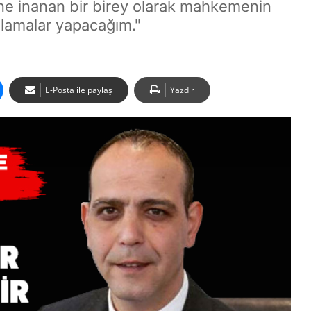
e inanan bir birey olarak mahkemenin
ulamalar yapacağım."
E-Posta ile paylaş
Yazdır