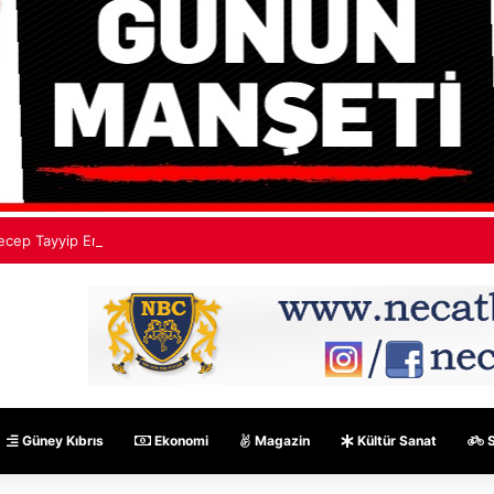
ecep Tayyip Erdoğan: Mekke Ortak Savunma Anlaşması hiçbir ülkeyi hed
Güney Kıbrıs
Ekonomi
Magazin
Kültür Sanat
S