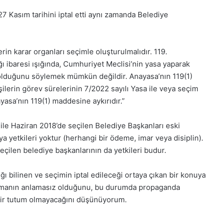
1
Aralık
7 Kasım tarihini iptal etti aynı zamanda Belediye
Pazartesi
2025,
Gıynık
in karar organları seçimle oluşturulmalıdır. 119.
Medya
ı ibaresi ışığında, Cumhuriyet Meclisi’nin yasa yaparak
manşetleri
1 Aralık 2025
i olduğunu söylemek mümkün değildir. Anayasa’nın 119(1)
5, Gıynık
1 Aralık Pazartesi 2025, Gıynık
lerin görev sürelerinin 7/2022 sayılı Yasa ile veya seçim
Medya manşetleri
asa’nın 119(1) maddesine aykırıdır.”
ile Haziran 2018’de seçilen Belediye Başkanları eski
a yetkileri yoktur (herhangi bir ödeme, imar veya disiplin).
seçilen belediye başkanlarının da yetkileri budur.
 bilinen ve seçimin iptal edileceği ortaya çıkan bir konuya
pmanın anlamasız olduğunu, bu durumda propaganda
 bir tutum olmayacağını düşünüyorum.