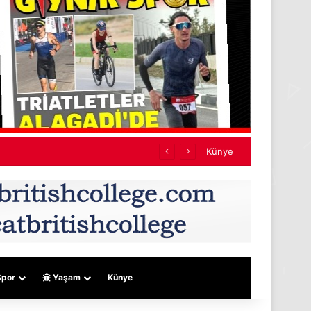
ef almıyor
Künye
por
Yaşam
Künye