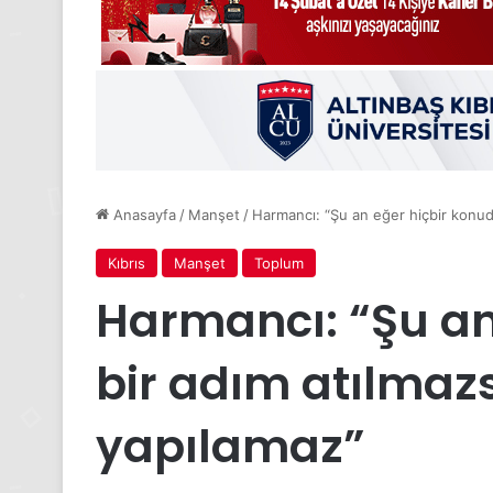
Anasayfa
/
Manşet
/
Harmancı: “Şu an eğer hiçbir konuda
Kıbrıs
Manşet
Toplum
Harmancı: “Şu an
bir adım atılmazs
yapılamaz”