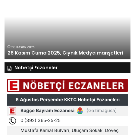
Kasım
Ka
Cuma
Pe
2025,
20
Gıynık
Gı
Medya
M
manşetleri
ma
28 Kasım 2025
28 Kasım Cuma 2025, Gıynık Medya manşetleri
Nöbetçi Eczaneler