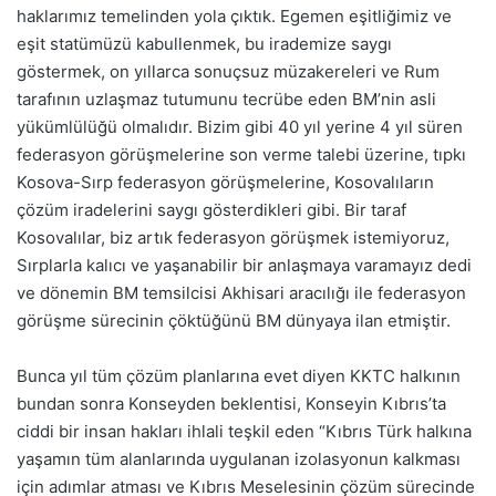
haklarımız temelinden yola çıktık. Egemen eşitliğimiz ve
eşit statümüzü kabullenmek, bu irademize saygı
göstermek, on yıllarca sonuçsuz müzakereleri ve Rum
tarafının uzlaşmaz tutumunu tecrübe eden BM’nin asli
yükümlülüğü olmalıdır. Bizim gibi 40 yıl yerine 4 yıl süren
federasyon görüşmelerine son verme talebi üzerine, tıpkı
Kosova-Sırp federasyon görüşmelerine, Kosovalıların
çözüm iradelerini saygı gösterdikleri gibi. Bir taraf
Kosovalılar, biz artık federasyon görüşmek istemiyoruz,
Sırplarla kalıcı ve yaşanabilir bir anlaşmaya varamayız dedi
ve dönemin BM temsilcisi Akhisari aracılığı ile federasyon
görüşme sürecinin çöktüğünü BM dünyaya ilan etmiştir.
Bunca yıl tüm çözüm planlarına evet diyen KKTC halkının
bundan sonra Konseyden beklentisi, Konseyin Kıbrıs’ta
ciddi bir insan hakları ihlali teşkil eden “Kıbrıs Türk halkına
yaşamın tüm alanlarında uygulanan izolasyonun kalkması
için adımlar atması ve Kıbrıs Meselesinin çözüm sürecinde