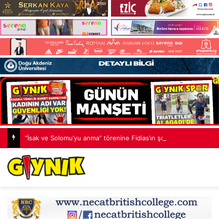
“İsak ve Solomu’yu anma” törenine Fidias’ın şortu eleştirilere yol açtı