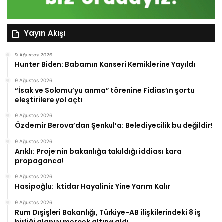
Yayın Akışı
9 Ağustos 2026
Hunter Biden: Babamın Kanseri Kemiklerine Yayıldı
9 Ağustos 2026
“İsak ve Solomu’yu anma” törenine Fidias’ın şortu
eleştirilere yol açtı
9 Ağustos 2026
Özdemir Berova’dan Şenkul’a: Belediyecilik bu değildir!
9 Ağustos 2026
Arıklı: Proje’nin bakanlığa takıldığı iddiası kara
propaganda!
9 Ağustos 2026
Hasipoğlu: İktidar Hayaliniz Yine Yarım Kalır
9 Ağustos 2026
Rum Dışişleri Bakanlığı, Türkiye-AB ilişkilerindeki 8 iş
birliği alanını mercek altına aldı