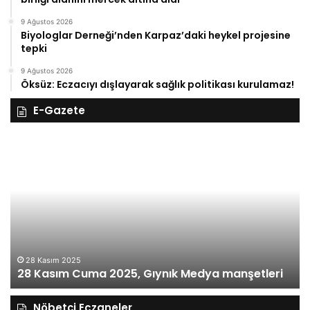
9 Ağustos 2026
Biyologlar Derneği’nden Karpaz’daki heykel projesine
tepki
9 Ağustos 2026
Öksüz: Eczacıyı dışlayarak sağlık politikası kurulamaz!
E-Gazete
27
Kasım
Perşembe
2025,
Gıynık
Medya
eri
manşetleri
27 Kasım 
27 Kası
asım 2025
asım Cuma 2025, Gıynık Medya manşetleri
manşetl
Nöbetçi Eczaneler