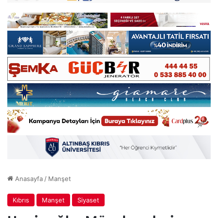
Anasayfa
/
Manşet
Kıbrıs
Manşet
Siyaset