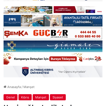
Anasayfa
/
Manşet
Genel
Kıbrıs
Manşet
Siyaset