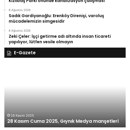
Kızılbaş Parkı önünde kanalizasyon çalışması
8 Ağustos 2026
Sadık Gardiyanoğlu: Erenköy Direnişi, varoluş
mücadelemizin simgesidir
8 Ağustos 2026
Zeki Çeler: İşçi getirme adı altında insan ticareti
yapılıyor, lütfen vesile olmayın
E-Gazete
27
ım
Kasım
ma
Perşemb
5,
2025,
ık
Gıynık
ya
Medya
şetleri
manşetle
27 Ka
27 K
28 Kasım 2025
8 Kasım Cuma 2025, Gıynık Medya manşetleri
manşe