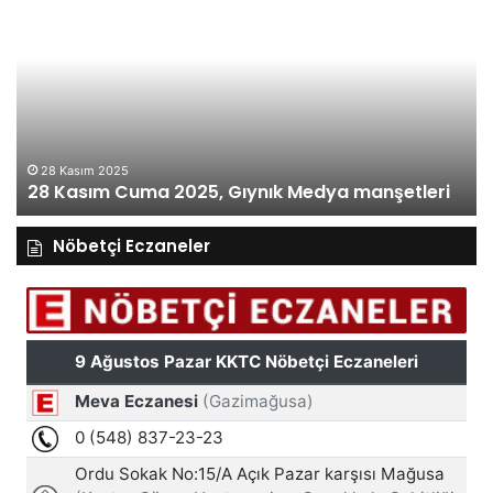
Kasım
Perşembe
2025,
Gıynık
Medya
manşetleri
27 Kasım 2025
27 Kasım P
 2025
m Cuma 2025, Gıynık Medya manşetleri
manşetleri
Nöbetçi Eczaneler