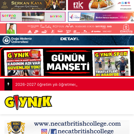
2026-2027 öğretim yılı öğretmenlik sınavlarının tamamlandı: 2 bin 253 aday yarıştı