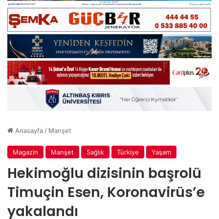
Anasayfa
/
Manşet
Magazin
Manşet
Sağlık
Türkiye
Yaşam
Hekimoğlu dizisinin başrolü
Timuçin Esen, Koronavirüs’e
yakalandı