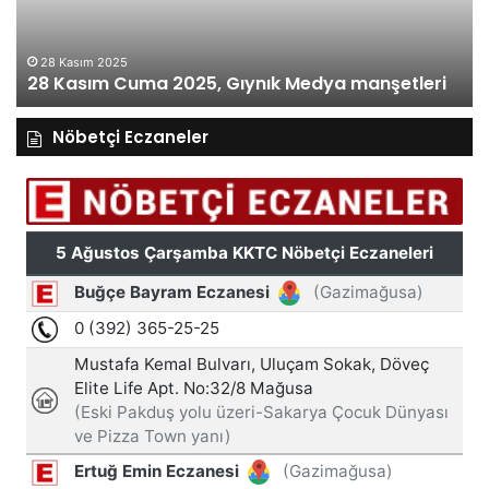
manşetleri
ma
28 Kasım 2025
28 Kasım Cuma 2025, Gıynık Medya manşetleri
Nöbetçi Eczaneler