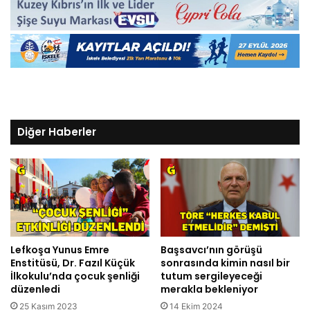
Diğer Haberler
Lefkoşa Yunus Emre
Başsavcı’nın görüşü
Enstitüsü, Dr. Fazıl Küçük
sonrasında kimin nasıl bir
İlkokulu’nda çocuk şenliği
tutum sergileyeceği
düzenledi
merakla bekleniyor
25 Kasım 2023
14 Ekim 2024