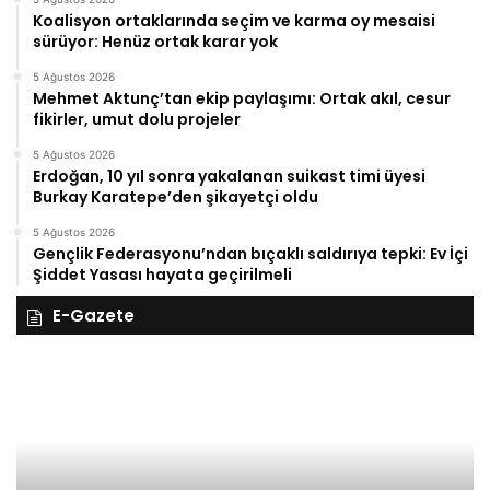
Koalisyon ortaklarında seçim ve karma oy mesaisi
sürüyor: Henüz ortak karar yok
5 Ağustos 2026
Mehmet Aktunç’tan ekip paylaşımı: Ortak akıl, cesur
fikirler, umut dolu projeler
5 Ağustos 2026
Erdoğan, 10 yıl sonra yakalanan suikast timi üyesi
Burkay Karatepe’den şikayetçi oldu
5 Ağustos 2026
Gençlik Federasyonu’ndan bıçaklı saldırıya tepki: Ev İçi
Şiddet Yasası hayata geçirilmeli
E-Gazete
28
27
Kasım
Ka
Cuma
Pe
2025,
20
Gıynık
Gı
Medya
M