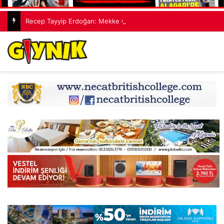
Recep Tayyip Erdoğan: Mekke Ortak Savunma Anlaşması hiçbir ülkeyi hedef almıyor