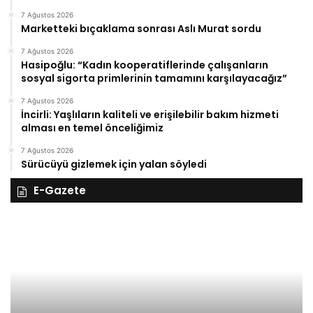
7 Ağustos 2026
Marketteki bıçaklama sonrası Aslı Murat sordu
7 Ağustos 2026
Hasipoğlu: “Kadın kooperatiflerinde çalışanların
sosyal sigorta primlerinin tamamını karşılayacağız”
7 Ağustos 2026
İncirli: Yaşlıların kaliteli ve erişilebilir bakım hizmeti
alması en temel önceliğimiz
7 Ağustos 2026
Sürücüyü gizlemek için yalan söyledi
E-Gazete
28
27
Kasım
Ka
Cuma
Pe
2025,
20
Gıynık
Gı
Medya
M
manşetleri
ma