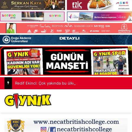
Redif Ekinci: Çok yakında bu ülkede TDP’siz hiçbir hükümet hesabı tutmayacak