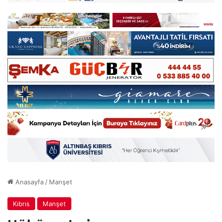
Anasayfa
/
Manşet
Kıbrıs
Manşet