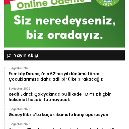
Yayın Akışı
8 Ağustos 2026
Erenköy Direnişi’nin 62’nci yıl dönümü töreni:
Çocuklarımıza daha adil bir ülke bırakacağız
8 Ağustos 2026
Redif Ekinci: Çok yakında bu ülkede TDP’siz hiçbir
hükümet hesabı tutmayacak
8 Ağustos 2026
Güney Kıbrıs’ta kaçak ikamete karşı operasyon
8 Ağustos 2026