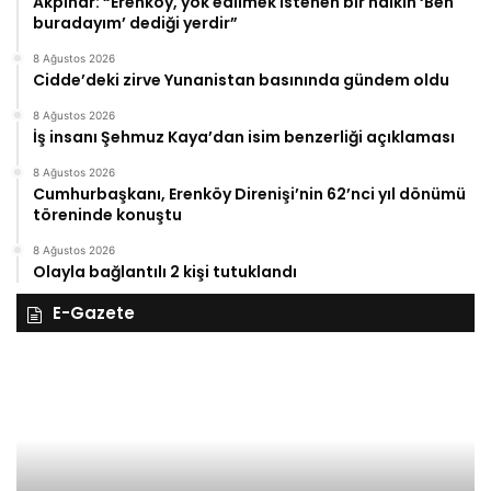
Akpınar: “Erenköy, yok edilmek istenen bir halkın ‘Ben
buradayım’ dediği yerdir”
8 Ağustos 2026
Cidde’deki zirve Yunanistan basınında gündem oldu
8 Ağustos 2026
İş insanı Şehmuz Kaya’dan isim benzerliği açıklaması
8 Ağustos 2026
Cumhurbaşkanı, Erenköy Direnişi’nin 62’nci yıl dönümü
töreninde konuştu
8 Ağustos 2026
Olayla bağlantılı 2 kişi tutuklandı
E-Gazete
28
27
Kasım
Ka
Cuma
Pe
2025,
20
Gıynık
Gı
Medya
M