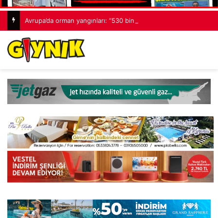
Avrupa’da orman yangınları: “530 bin hektardan fazla alan kaybedildi”