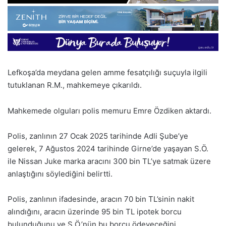
Lefkoşa’da meydana gelen amme fesatçılığı suçuyla ilgili
tutuklanan R.M., mahkemeye çıkarıldı.
Mahkemede olguları polis memuru Emre Özdiken aktardı.
Polis, zanlının 27 Ocak 2025 tarihinde Adli Şube’ye
gelerek, 7 Ağustos 2024 tarihinde Girne’de yaşayan S.Ö.
ile Nissan Juke marka aracını 300 bin TL’ye satmak üzere
anlaştığını söylediğini belirtti.
Polis, zanlının ifadesinde, aracın 70 bin TL’sinin nakit
alındığını, aracın üzerinde 95 bin TL ipotek borcu
bulunduğunu ve S.Ö.’nün bu borcu ödeyeceğini