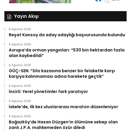
Yayın Akışı
6 Ağustos 2026
Reşat Kansoy da aday adaylığı başvurusunda bulundu
6 Ağustos 2026
Avrupa’da orman yangınları: “530 bin hektardan fazla
alan kaybedildi”
6 Ağustos 2026
GÜÇ-SEN: “Silo kazasına benzer bir felaketle karşı
karşıya kalınmaması adına harekete geçtik”
6 Ağustos 2026
İncirli: Yerel yönetimler fark yaratıyor
6 Ağustos 2026
İskele’de, ilk kez uluslararası maraton düzenleniyor
6 Ağustos 2026
Boğazköy’de Hasan Düzgen’in ölümüne sebep olan
zanlı J.P.A. mahkemeden özür diledi