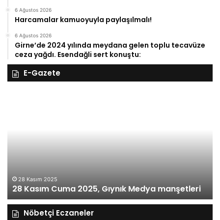
6 Ağustos 2026
Harcamalar kamuoyuyla paylaşılmalı!
6 Ağustos 2026
Girne’de 2024 yılında meydana gelen toplu tecavüze
ceza yağdı. Esendağli sert konuştu:
E-Gazete
28
27
Kasım
Ka
Cuma
Pe
2025,
20
Gıynık
Gı
Medya
M
manşetleri
ma
28 Kasım 2025
28 Kasım Cuma 2025, Gıynık Medya manşetleri
Nöbetçi Eczaneler