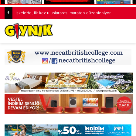
İskele’de, ilk kez uluslararası maraton düzenleniyor