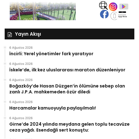
Yayın Akışı
6 Ağustos 2026
İncirli: Yerel yönetimler fark yaratıyor
6 Ağustos 2026
İskele’de, ilk kez uluslararası maraton düzenleniyor
6 Ağustos 2026
Boğazköy’de Hasan Düzgen’in ölümüne sebep olan
zanlı J.P.A. mahkemeden özür diledi
6 Ağustos 2026
Harcamalar kamuoyuyla paylaşılmalı!
6 Ağustos 2026
Girne’de 2024 yılında meydana gelen toplu tecavüze
ceza yağdı. Esendağli sert konuştu: