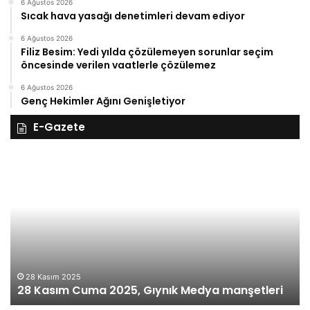
6 Ağustos 2026
Sıcak hava yasağı denetimleri devam ediyor
6 Ağustos 2026
Filiz Besim: Yedi yılda çözülemeyen sorunlar seçim
öncesinde verilen vaatlerle çözülemez
6 Ağustos 2026
Genç Hekimler Ağını Genişletiyor
E-Gazete
27
Kasım
Perşembe
2025,
Gıynık
Medya
manşetleri
27 Kasım 2025
27 Kasım Perşe
ma 2025, Gıynık Medya manşetleri
manşetleri