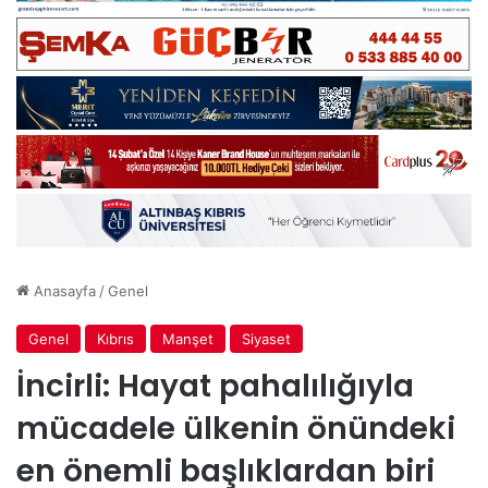
Anasayfa
/
Genel
Genel
Kıbrıs
Manşet
Siyaset
İncirli: Hayat pahalılığıyla
mücadele ülkenin önündeki
en önemli başlıklardan biri