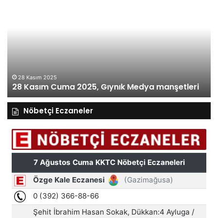
ım
Kasım
ma
Perşemb
5,
2025,
ık
Gıynık
ya
Medya
şetleri
manşetle
27 Ka
27 K
28 Kasım 2025
8 Kasım Cuma 2025, Gıynık Medya manşetleri
manşe
Nöbetçi Eczaneler