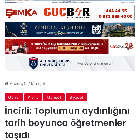
Anasayfa
/
Manşet
Genel
Kıbrıs
Manşet
Siyaset
İncirli: Toplumun aydınlığını
tarih boyunca öğretmenler
taşıdı