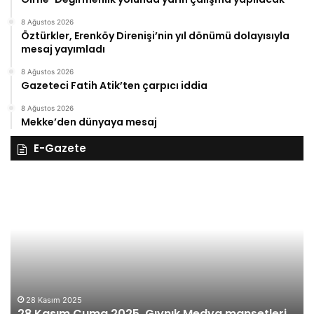
8 Ağustos 2026
Öztürkler, Erenköy Direnişi’nin yıl dönümü dolayısıyla
mesaj yayımladı
8 Ağustos 2026
Gazeteci Fatih Atik’ten çarpıcı iddia
8 Ağustos 2026
Mekke’den dünyaya mesaj
E-Gazete
28
27
Kasım
Ka
Cuma
Pe
2025,
20
Gıynık
Gı
Medya
M
manşetleri
ma
28 Kasım 2025
28 Kasım Cuma 2025, Gıynık Medya manşetleri