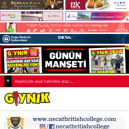
Alayköy’de seyir halindeki araç alev aldı