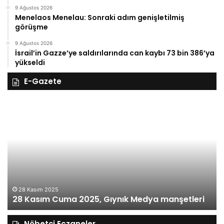
9 Ağustos 2026
Menelaos Menelau: Sonraki adım genişletilmiş
görüşme
9 Ağustos 2026
İsrail’in Gazze’ye saldırılarında can kaybı 73 bin 386’ya
yükseldi
E-Gazete
27
Kasım
Perşembe
2025,
Gıynık
Medya
manşetleri
27 Kasım 2025
27 Kasım P
 2025
m Cuma 2025, Gıynık Medya manşetleri
manşetleri
Nöbetçi Eczaneler