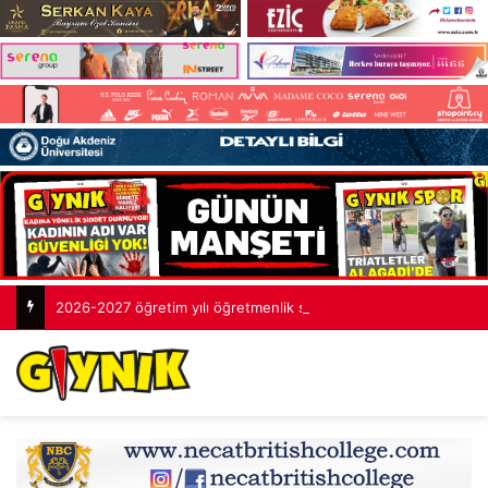
2026-2027 öğretim yılı öğretmenlik sınavlarının tamamlandı: 2 bin 253 aday yarıştı