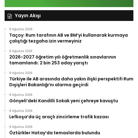
Yayın Akışı
9 Ağustos 2026
Taçoy: Rum tarafının AB ve BM’yi kullanarak kurmaya
çalıştığı tezgaha izin vermeyiniz
9 Ağustos 2026
2026-2027 öğretim yılı öğretmenlik sınavlarının
tamamlandı: 2 bin 253 aday yarıştı
9 Ağustos 2026
Türkiye ile AB arasında daha yakın ilişki perspektifi Rum
Dışişleri Bakanlığı’nı alarma geçirdi
9 Ağustos 2026
Gönyeli’deki Kandilli Sokak yeni çehreye kavuştu
9 Ağustos 2026
Lefkoşa’da üç araçlı zincirleme trafik kazası
9 Ağustos 2026
Öztürkler Hatay’da temaslarda bulundu