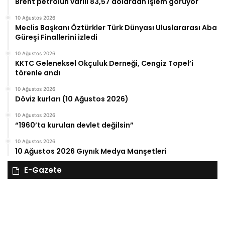
Brent petrolün varili 83,57 dolardan işlem görüyor
10 Ağustos 2026
Meclis Başkanı Öztürkler Türk Dünyası Uluslararası Aba
Güreşi Finallerini izledi
10 Ağustos 2026
KKTC Geleneksel Okçuluk Derneği, Cengiz Topel’i
törenle andı
10 Ağustos 2026
Döviz kurları (10 Ağustos 2026)
10 Ağustos 2026
“1960’ta kurulan devlet değilsin”
10 Ağustos 2026
10 Ağustos 2026 Gıynık Medya Manşetleri
E-Gazete
28
27
Kasım
Ka
Cuma
Pe