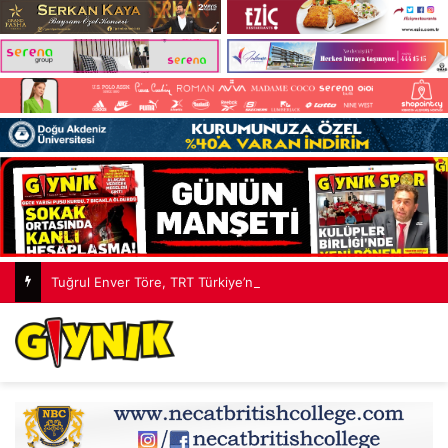
Tuğrul Enver Töre, TRT Türkiye’nin Sesi Radyosu’na konuk olacak