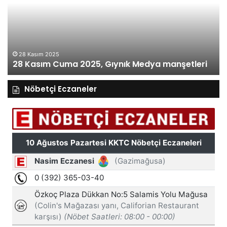
2025,
20
Gıynık
Gı
Medya
M
manşetleri
ma
28 Kasım 2025
28 Kasım Cuma 2025, Gıynık Medya manşetleri
Nöbetçi Eczaneler