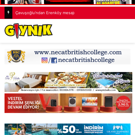
Çavuşoğlu’ndan Erenköy mesajı