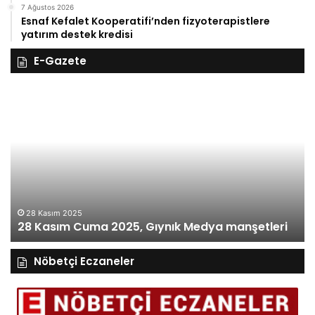
7 Ağustos 2026
Esnaf Kefalet Kooperatifi’nden fizyoterapistlere
yatırım destek kredisi
E-Gazete
28
27
Kasım
Kasım
Cuma
Perş
2025,
2025,
ıynık
Gıynı
Medya
Medy
anşetleri
manşe
27
27
28 Kasım 2025
28 Kasım Cuma 2025, Gıynık Medya manşetleri
ma
Nöbetçi Eczaneler