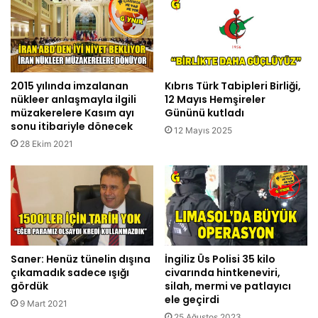
2015 yılında imzalanan
Kıbrıs Türk Tabipleri Birliği,
nükleer anlaşmayla ilgili
12 Mayıs Hemşireler
müzakerelere Kasım ayı
Gününü kutladı
sonu itibariyle dönecek
12 Mayıs 2025
28 Ekim 2021
Saner: Henüz tünelin dışına
İngiliz Üs Polisi 35 kilo
çıkamadık sadece ışığı
civarında hintkeneviri,
gördük
silah, mermi ve patlayıcı
ele geçirdi
9 Mart 2021
25 Ağustos 2023