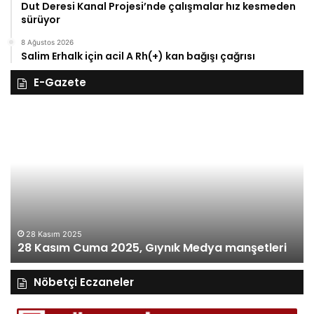
Dut Deresi Kanal Projesi’nde çalışmalar hız kesmeden
sürüyor
8 Ağustos 2026
Salim Erhalk için acil A Rh(+) kan bağışı çağrısı
E-Gazete
28
27
Kasım
Ka
Cuma
Pe
2025,
20
Gıynık
Gı
Medya
M
manşetleri
ma
28 Kasım 2025
28 Kasım Cuma 2025, Gıynık Medya manşetleri
Nöbetçi Eczaneler