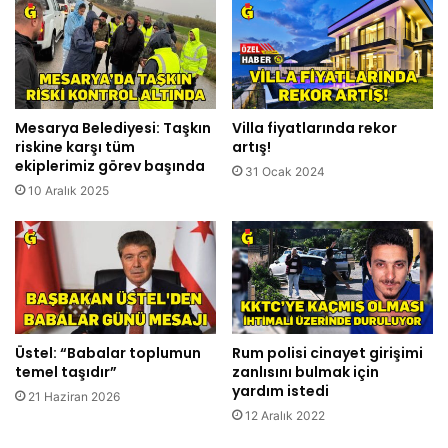
Mesarya Belediyesi: Taşkın
Villa fiyatlarında rekor
riskine karşı tüm
artış!
ekiplerimiz görev başında
31 Ocak 2024
10 Aralık 2025
Üstel: “Babalar toplumun
Rum polisi cinayet girişimi
temel taşıdır”
zanlısını bulmak için
yardım istedi
21 Haziran 2026
12 Aralık 2022