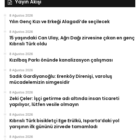
Yayın Akışı
8 Ağustos 2026
Yılın Genç Kızı ve Erkeği Alagadi’de seçilecek
8 Ağustos 2026
15 yaşındaki Can Ulay, Ağrı Dağı zirvesine çıkan en genç
Kıbrıslı Türk oldu
8 Ağustos 2026
Kızılbaş Parkı önünde kanalizasyon çalışması
8 Ağustos 2026
Sadık Gardiyanoğlu: Erenköy Direnişi, varoluş
mücadelemizin simgesidir
8 Ağustos 2026
Zeki Çeler: İşçi getirme adı altında insan ticareti
yapılıyor, lütfen vesile olmayın
8 Ağustos 2026
Kıbrıslı Türk bisikletçi Ege Erülkü, Isparta’daki yol
yarışının ilk gününü zirvede tamamladı
8 Ağustos 2026