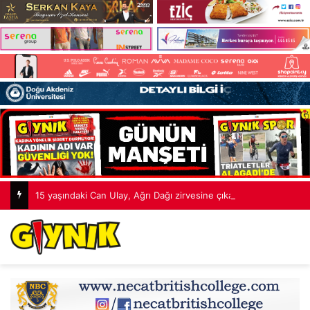
15 yaşındaki Can Ulay, Ağrı Dağı zirvesine çıkan en genç Kıbrıslı Türk oldu