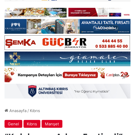
Anasayfa
/
Kıbrıs
Genel
Kıbrıs
Manşet