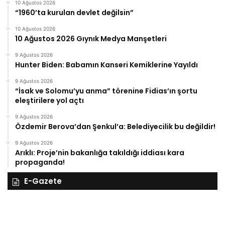
10 Ağustos 2026
“1960’ta kurulan devlet değilsin”
10 Ağustos 2026
10 Ağustos 2026 Gıynık Medya Manşetleri
9 Ağustos 2026
Hunter Biden: Babamın Kanseri Kemiklerine Yayıldı
9 Ağustos 2026
“İsak ve Solomu’yu anma” törenine Fidias’ın şortu
eleştirilere yol açtı
9 Ağustos 2026
Özdemir Berova’dan Şenkul’a: Belediyecilik bu değildir!
9 Ağustos 2026
Arıklı: Proje’nin bakanlığa takıldığı iddiası kara
propaganda!
E-Gazete
27
Kasım