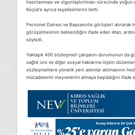
hazırlanması ve olgunlaştırılması sürecinde yoğun
2025,
2025,
Küçük’e ayrıca teşekkürlerini iletti.
Gıynık
Gıynık
Medya
Medya
manşetleri
manşetleri
Personel Dairesi ve Başsavcılık görüşleri alınarak 
24 Kasım 2025
1 Aralık 20
görüşülmesinin beklendiğini ifade eden Atan, ardı
24 Kasım Pazartesi 2025, Gıynık
1 Aralı
söyledi.
Medya manşetleri
Medya 
Yaklaşık 400 sözleşmeli çalışanın durumunun da gün
sağlık izni ve diğer sosyal haklarına ilişkin düzen
sözleşmelilere yönelik yeni adımlar atılmasının hed
mücadelenin meyvelerini almaya başladığını ifade et