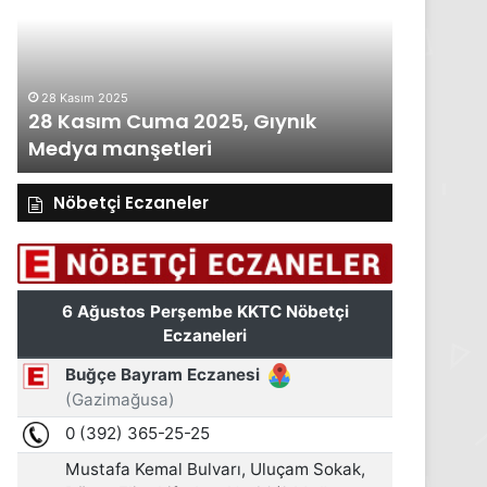
2025,
Gıynık
Medya
manşetleri
27 Kasım 2025
25, Gıynık
27 Kasım Perşembe 2025, Gıy
Medya manşetleri
Nöbetçi Eczaneler