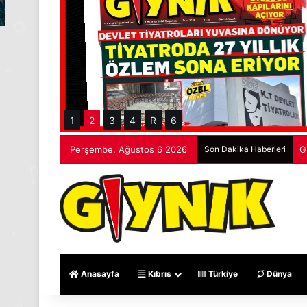
1
2
3
4
R
6
Perşembe, Ağustos 6 2026
Son Dakika Haberleri
İ
Anasayfa
Kıbrıs
Türkiye
Dünya