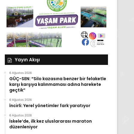
Yayın Akışı
6 Ağustos 2026
GÜÇ-SEN: “Silo kazasına benzer bir felaketle
karşı karşıya kalınmaması adına harekete
geçtik”
6 Ağustos 2026
İncirli: Yerel yönetimler fark yaratıyor
6 Ağustos 2026
İskele’de, ilk kez uluslararası maraton
düzenleniyor