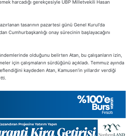
 emek harcadığı gerekçesiyle UBP Milletvekili Hasan
2025,
Gıynık
Medya
manşetleri
hazırlanan tasarının pazartesi günü Genel Kurul’da
25
28 Kasım 2025
ndan Cumhurbaşkanlığı onay sürecinin başlayacağını
k Pazartesi 2025, Gıynık
28 Kasım Cuma 20
manşetleri
Medya manşetleri
demlerinde olduğunu belirten Atan, bu çalışanların izin,
lemeler için çalışmaların sürdüğünü açıkladı. Temmuz ayında
eflendiğini kaydeden Atan, Kamusen’in yıllardır verdiği
ti.