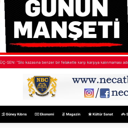
ncirli: Yerel yönetimler fark yaratıyor
Güney Kıbrıs
Ekonomi
Magazin
Kültür Sanat
S