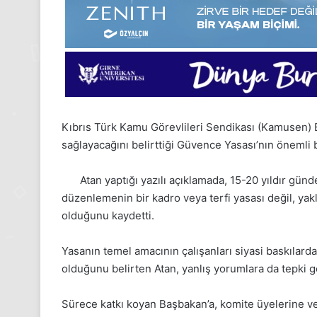
Kıbrıs Türk Kamu Görevlileri Sendikası (Kamusen) B
sağlayacağını belirttiği Güvence Yasası’nın önemli 
Atan yaptığı yazılı açıklamada, 15-20 yıldır gü
düzenlemenin bir kadro veya terfi yasası değil, ya
olduğunu kaydetti.
Yasanın temel amacının çalışanları siyasi baskılarda
olduğunu belirten Atan, yanlış yorumlara da tepki g
24
1
Kasım
Aralık
Sürece katkı koyan Başbakan’a, komite üyelerine v
Pazartesi
Pazartesi