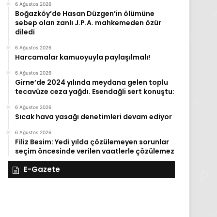
6 Ağustos 2026
Boğazköy’de Hasan Düzgen’in ölümüne
sebep olan zanlı J.P.A. mahkemeden özür
diledi
6 Ağustos 2026
Harcamalar kamuoyuyla paylaşılmalı!
6 Ağustos 2026
Girne’de 2024 yılında meydana gelen toplu
tecavüze ceza yağdı. Esendağli sert konuştu:
6 Ağustos 2026
Sıcak hava yasağı denetimleri devam ediyor
6 Ağustos 2026
Filiz Besim: Yedi yılda çözülemeyen sorunlar
seçim öncesinde verilen vaatlerle çözülemez
E-Gazete
27
Kasım
Perşembe