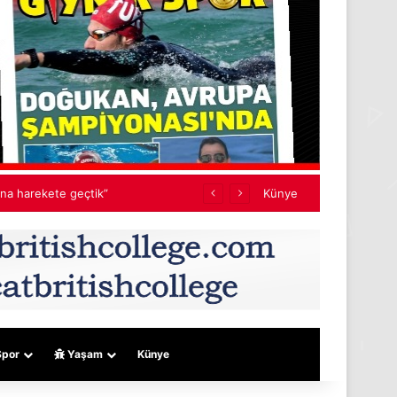
Künye
por
Yaşam
Künye