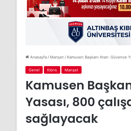
Anasayfa
/
Manşet
/
Kamusen Başkanı Atan: Güvence Yas
Genel
Kıbrıs
Manşet
Kamusen Başkanı
Yasası, 800 çalış
sağlayacak