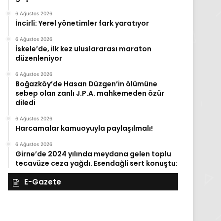
6 Ağustos 2026
İncirli: Yerel yönetimler fark yaratıyor
6 Ağustos 2026
İskele’de, ilk kez uluslararası maraton
düzenleniyor
6 Ağustos 2026
Boğazköy’de Hasan Düzgen’in ölümüne
sebep olan zanlı J.P.A. mahkemeden özür
diledi
6 Ağustos 2026
Harcamalar kamuoyuyla paylaşılmalı!
6 Ağustos 2026
Girne’de 2024 yılında meydana gelen toplu
tecavüze ceza yağdı. Esendağli sert konuştu:
E-Gazete
28
27
Kasım
Kasım