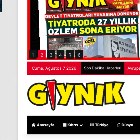
1
2
3
4
R
6
Cuma, Ağustos 7 2026
Son Dakika Haberleri
Avrupa
Anasayfa
Kıbrıs
Türkiye
Dünya