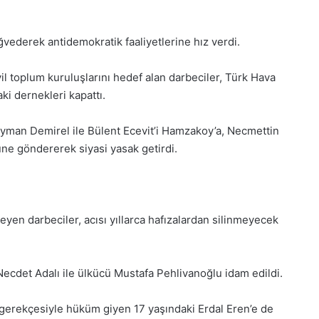
Pazartesi
2025,
Gıynık
vederek antidemokratik faaliyetlerine hız verdi.
Medya
manşetleri
il toplum kuruluşlarını hedef alan darbeciler, Türk Hava
1 Aralık 2025
5, Gıynık
1 Aralık Pazartesi 2025, Gıynık
i dernekleri kapattı.
Medya manşetleri
üleyman Demirel ile Bülent Ecevit’i Hamzakoy’a, Necmettin
üne göndererek siyasi yasak getirdi.
yen darbeciler, acısı yıllarca hafızalardan silinmeyecek
Necdet Adalı ile ülkücü Mustafa Pehlivanoğlu idam edildi.
 gerekçesiyle hüküm giyen 17 yaşındaki Erdal Eren’e de