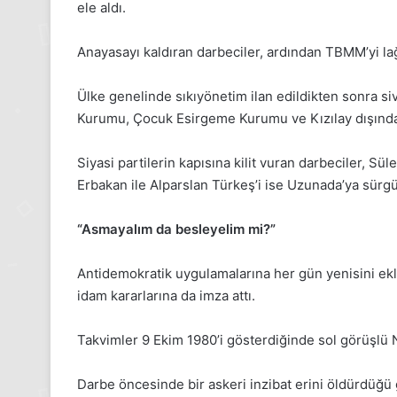
ele aldı.
Pazartesi
2025,
Gıynık
Anayasayı kaldıran darbeciler, ardından TBMM’yi lağ
Medya
manşetleri
Ülke genelinde sıkıyönetim ilan edildikten sonra siv
24 Kasım 2025
24 Kasım Pazartesi 202
Kurumu, Çocuk Esirgeme Kurumu ve Kızılay dışındak
Medya manşetleri
Siyasi partilerin kapısına kilit vuran darbeciler, S
Erbakan ile Alparslan Türkeş’i ise Uzunada’ya sürg
“Asmayalım da besleyelim mi?”
Antidemokratik uygulamalarına her gün yenisini ekle
idam kararlarına da imza attı.
Takvimler 9 Ekim 1980’i gösterdiğinde sol görüşlü 
Darbe öncesinde bir askeri inzibat erini öldürdüğü