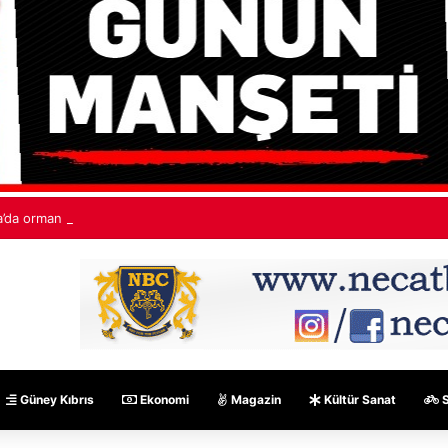
’da orman yangınları: “530 bin hektardan fazla alan kaybedildi”
Güney Kıbrıs
Ekonomi
Magazin
Kültür Sanat
S