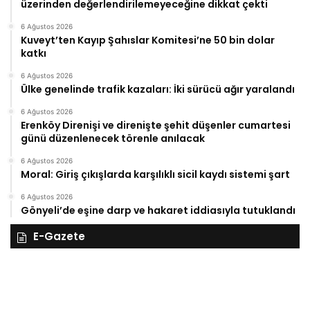
üzerinden değerlendirilemeyeceğine dikkat çekti
6 Ağustos 2026
Kuveyt’ten Kayıp Şahıslar Komitesi’ne 50 bin dolar
katkı
6 Ağustos 2026
Ülke genelinde trafik kazaları: İki sürücü ağır yaralandı
6 Ağustos 2026
Erenköy Direnişi ve direnişte şehit düşenler cumartesi
günü düzenlenecek törenle anılacak
6 Ağustos 2026
Moral: Giriş çıkışlarda karşılıklı sicil kaydı sistemi şart
6 Ağustos 2026
Gönyeli’de eşine darp ve hakaret iddiasıyla tutuklandı
E-Gazete
28
27
Kasım
Ka
Cuma
Pe