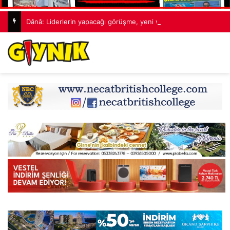
Dânâ: Liderlerin yapacağı görüşme, yeni ve sonuç alıcı 5+1 toplantısına hazırlık niteliği taşıyor