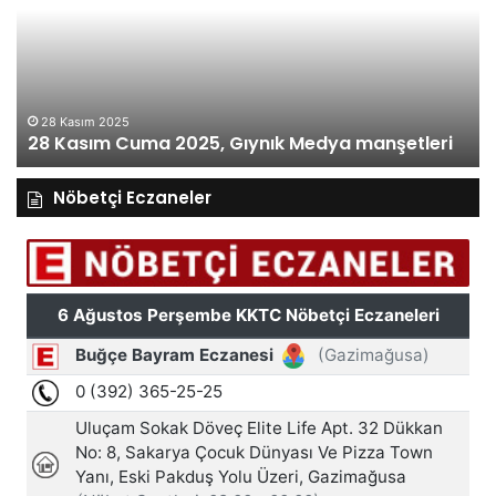
2025,
20
Gıynık
Gı
Medya
M
manşetleri
ma
28 Kasım 2025
28 Kasım Cuma 2025, Gıynık Medya manşetleri
Nöbetçi Eczaneler