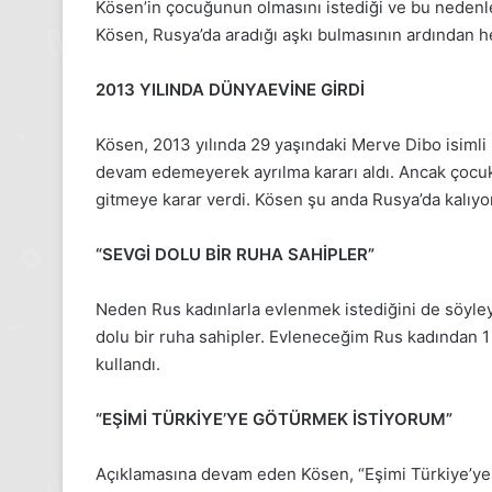
Kösen’in çocuğunun olmasını istediği ve bu nedenle h
Gıynık
Gıynık
Kösen, Rusya’da aradığı aşkı bulmasının ardından h
Medya
Medya
manşetleri
manşetleri
24 Kasım 2025
1 Aralık 2025
2013 YILINDA DÜNYAEVİNE GİRDİ
24 Kasım Pazartesi 2025, Gıynık
1 Aralık P
Medya manşetleri
Medya ma
Kösen, 2013 yılında 29 yaşındaki Merve Dibo isimli k
devam edemeyerek ayrılma kararı aldı. Ancak çocuk 
gitmeye karar verdi. Kösen şu anda Rusya’da kalıyor
“SEVGİ DOLU BİR RUHA SAHİPLER”
Neden Rus kadınlarla evlenmek istediğini de söyley
dolu bir ruha sahipler. Evleneceğim Rus kadından 1 
kullandı.
“EŞİMİ TÜRKİYE’YE GÖTÜRMEK İSTİYORUM”
Açıklamasına devam eden Kösen, “Eşimi Türkiye’ye g