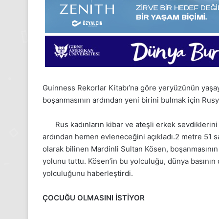
Guinness Rekorlar Kitabı’na göre yeryüzünün yaşay
boşanmasının ardından yeni birini bulmak için Rusya’
Rus kadınların kibar ve ateşli erkek sevdiklerin
ardından hemen evleneceğini açıkladı.2 metre 51 s
olarak bilinen Mardinli Sultan Kösen, boşanmasının 
yolunu tuttu. Kösen’in bu yolculuğu, dünya basının 
yolculuğunu haberleştirdi.
24
1
Kasım
Aralık
ÇOCUĞU OLMASINI İSTİYOR
Pazartesi
Pazartesi
2025,
2025,