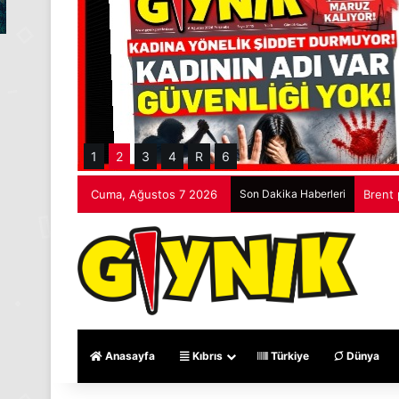
1
2
3
4
R
6
Cuma, Ağustos 7 2026
Son Dakika Haberleri
Brent 
Anasayfa
Kıbrıs
Türkiye
Dünya