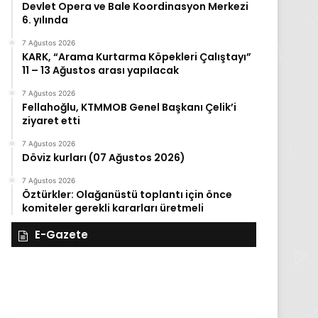
Devlet Opera ve Bale Koordinasyon Merkezi
6. yılında
7 Ağustos 2026
KARK, “Arama Kurtarma Köpekleri Çalıştayı”
11 – 13 Ağustos arası yapılacak
7 Ağustos 2026
Fellahoğlu, KTMMOB Genel Başkanı Çelik’i
ziyaret etti
7 Ağustos 2026
Döviz kurları (07 Ağustos 2026)
7 Ağustos 2026
Öztürkler: Olağanüstü toplantı için önce
komiteler gerekli kararları üretmeli
E-Gazete
27
Kasım
Perşembe
2025,