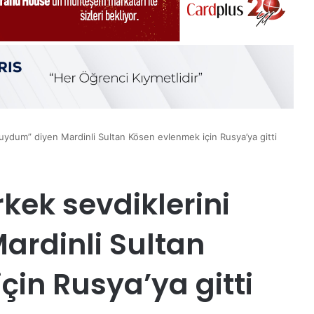
 duydum” diyen Mardinli Sultan Kösen evlenmek için Rusya’ya gitti
rkek sevdiklerini
rdinli Sultan
in Rusya’ya gitti