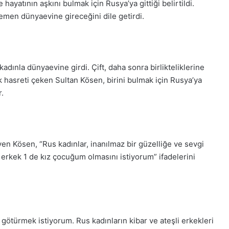
ayatının aşkını bulmak için Rusya’ya gittiği belirtildi.
Gıynık
emen dünyaevine gireceğini dile getirdi.
Medya
manşetleri
28 Kasım 2025
azartesi 2025, Gıynık
28 Kasım Cuma 2025
nşetleri
Medya manşetleri
adınla dünyaevine girdi. Çift, daha sonra birlikteliklerine
hasreti çeken Sultan Kösen, birini bulmak için Rusya’ya
.
en Kösen, “Rus kadınlar, inanılmaz bir güzelliğe ve sevgi
erkek 1 de kız çocuğum olmasını istiyorum” ifadelerini
ötürmek istiyorum. Rus kadınların kibar ve ateşli erkekleri