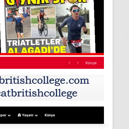
Künye
por
Yaşam
Künye