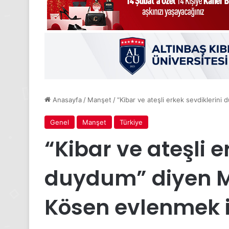
Anasayfa
/
Manşet
/
“Kibar ve ateşli erkek sevdiklerini
Genel
Manşet
Türkiye
“Kibar ve ateşli e
duydum” diyen Ma
Kösen evlenmek iç