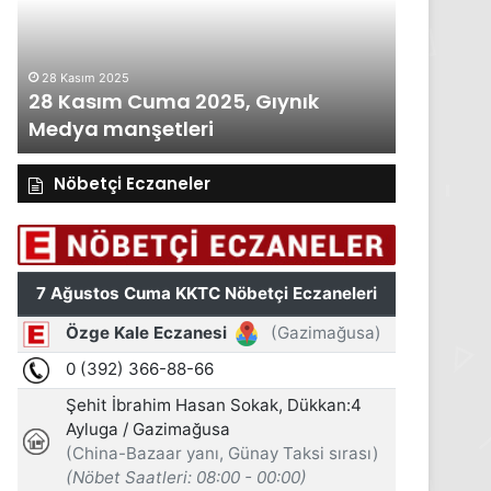
Gıynık
Medya
manşetleri
27 Kasım 2025
, Gıynık
27 Kasım Perşembe 2025, Gıynı
Medya manşetleri
Nöbetçi Eczaneler