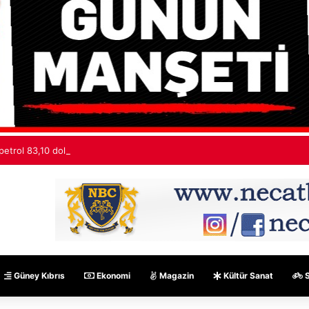
petrol 83,10 dolardan işlem görüyor
Güney Kıbrıs
Ekonomi
Magazin
Kültür Sanat
S