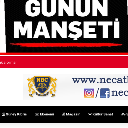
’da orman yangınları: “530 bin hektardan fazla alan kaybedildi”
Güney Kıbrıs
Ekonomi
Magazin
Kültür Sanat
S