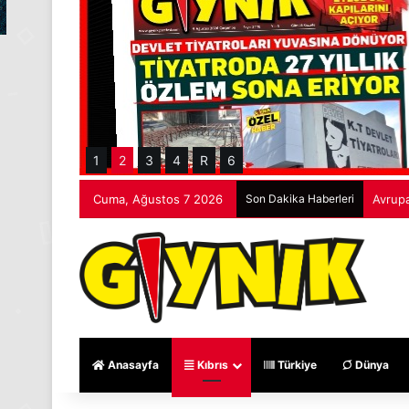
1
2
3
4
R
6
Cuma, Ağustos 7 2026
Son Dakika Haberleri
Avrupa
Anasayfa
Kıbrıs
Türkiye
Dünya