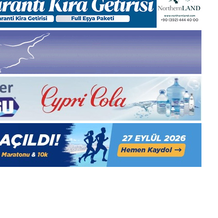
Pazartesi
2025,
Gıynık
Medya
manşetleri
1 Aralık 2025
5, Gıynık
1 Aralık Pazartesi 2025, Gıynık
Medya manşetleri