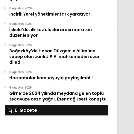
6 Ağustos 2026
İncirli: Yerel yönetimler fark yaratıyor
6 Ağustos 2026
İskele’de, ilk kez uluslararası maraton
düzenleniyor
6 Ağustos 2026
Boğazköy’de Hasan Düzgen’in ölümüne
sebep olan zanlı J.P.A. mahkemeden özür
diledi
6 Ağustos 2026
Harcamalar kamuoyuyla paylaşılmalı!
6 Ağustos 2026
Girne’de 2024 yılında meydana gelen toplu
tecavüze ceza yağdı. Esendağli sert konuştu:
E-Gazete
28
27
Kasım
Kasım