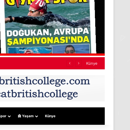
Künye
por
Yaşam
Künye