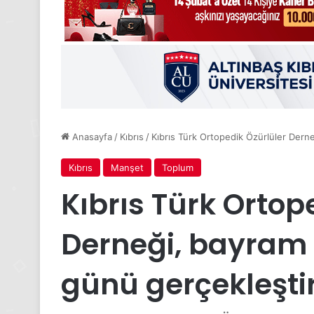
Anasayfa
/
Kıbrıs
/
Kıbrıs Türk Ortopedik Özürlüler Dern
Kıbrıs
Manşet
Toplum
Kıbrıs Türk Ortop
Derneği, bayram 
günü gerçekleştir