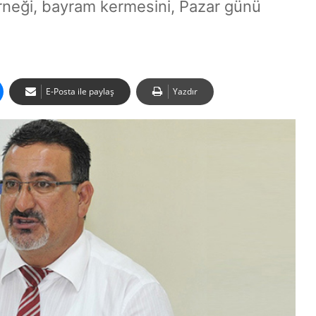
rneği, bayram kermesini, Pazar günü
E-Posta ile paylaş
Yazdır