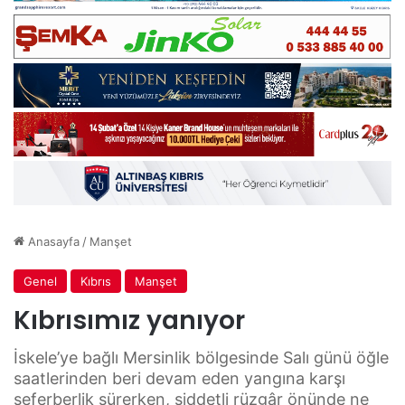
Anasayfa
/
Manşet
Genel
Kıbrıs
Manşet
Kıbrısımız yanıyor
İskele’ye bağlı Mersinlik bölgesinde Salı günü öğle
saatlerinden beri devam eden yangına karşı
seferberlik sürerken, şiddetli rüzgâr önünde ne