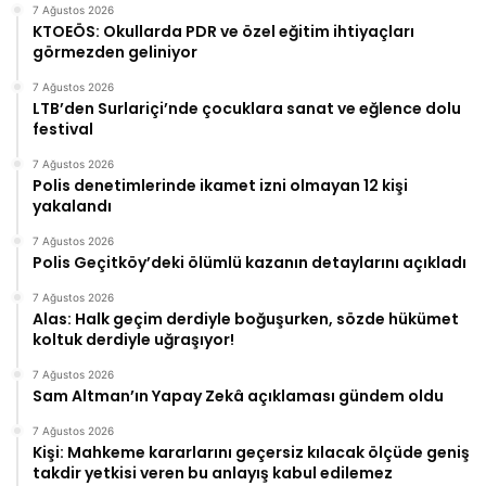
7 Ağustos 2026
KTOEÖS: Okullarda PDR ve özel eğitim ihtiyaçları
görmezden geliniyor
7 Ağustos 2026
LTB’den Surlariçi’nde çocuklara sanat ve eğlence dolu
festival
7 Ağustos 2026
Polis denetimlerinde ikamet izni olmayan 12 kişi
yakalandı
7 Ağustos 2026
Polis Geçitköy’deki ölümlü kazanın detaylarını açıkladı
7 Ağustos 2026
Alas: Halk geçim derdiyle boğuşurken, sözde hükümet
koltuk derdiyle uğraşıyor!
7 Ağustos 2026
Sam Altman’ın Yapay Zekâ açıklaması gündem oldu
7 Ağustos 2026
Kişi: Mahkeme kararlarını geçersiz kılacak ölçüde geniş
takdir yetkisi veren bu anlayış kabul edilemez