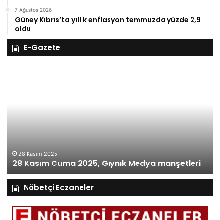
7 Ağustos 2026
Güney Kıbrıs’ta yıllık enflasyon temmuzda yüzde 2,9
oldu
E-Gazete
28
27
Kasım
Kasım
Cuma
Perş
2025,
2025,
ıynık
Gıynı
Medya
Medy
anşetleri
manşe
27
27
28 Kasım 2025
28 Kasım Cuma 2025, Gıynık Medya manşetleri
ma
Nöbetçi Eczaneler