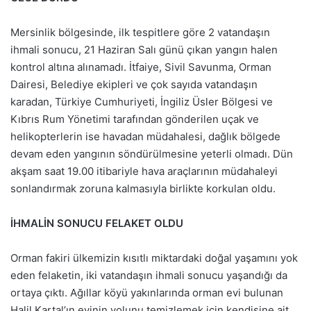
Mersinlik bölgesinde, ilk tespitlere göre 2 vatandaşın
ihmali sonucu, 21 Haziran Salı günü çıkan yangın halen
kontrol altına alınamadı. İtfaiye, Sivil Savunma, Orman
Dairesi, Belediye ekipleri ve çok sayıda vatandaşın
karadan, Türkiye Cumhuriyeti, İngiliz Üsler Bölgesi ve
Kıbrıs Rum Yönetimi tarafından gönderilen uçak ve
helikopterlerin ise havadan müdahalesi, dağlık bölgede
devam eden yangının söndürülmesine yeterli olmadı. Dün
akşam saat 19.00 itibariyle hava araçlarının müdahaleyi
sonlandırmak zoruna kalmasıyla birlikte korkulan oldu.
İHMALİN SONUCU FELAKET OLDU
Orman fakiri ülkemizin kısıtlı miktardaki doğal yaşamını yok
eden felaketin, iki vatandaşın ihmali sonucu yaşandığı da
ortaya çıktı. Ağıllar köyü yakınlarında orman evi bulunan
Halil Kartal’ın evinin yolunu temizlemek için kendisine ait