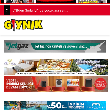
LTB’den Surlariçi’nde çocuklara sanat ve eğlence dolu festival