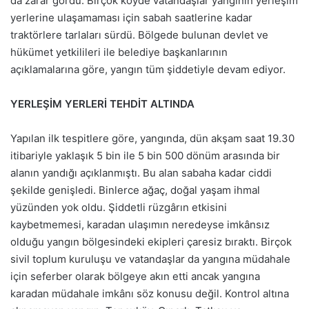
da zarar gördü. Birçok köyde vatandaşlar yangının yerleşim
yerlerine ulaşamaması için sabah saatlerine kadar
traktörlere tarlaları sürdü. Bölgede bulunan devlet ve
hükümet yetkilileri ile belediye başkanlarının
açıklamalarına göre, yangın tüm şiddetiyle devam ediyor.
YERLEŞİM YERLERİ TEHDİT ALTINDA
Yapılan ilk tespitlere göre, yangında, dün akşam saat 19.30
itibariyle yaklaşık 5 bin ile 5 bin 500 dönüm arasında bir
alanın yandığı açıklanmıştı. Bu alan sabaha kadar ciddi
şekilde genişledi. Binlerce ağaç, doğal yaşam ihmal
yüzünden yok oldu. Şiddetli rüzgârın etkisini
kaybetmemesi, karadan ulaşımın neredeyse imkânsız
olduğu yangın bölgesindeki ekipleri çaresiz bıraktı. Birçok
sivil toplum kuruluşu ve vatandaşlar da yangına müdahale
için seferber olarak bölgeye akın etti ancak yangına
karadan müdahale imkânı söz konusu değil. Kontrol altına