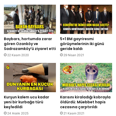
Baybars, hortumda zarar
5+1 BM gayriresmi
gören Ozanköy ve
görüşmelerinin iki günü
Sadrazamköy’ü ziyaret etti
geride kaldı
22 Kasım 2020
29 Nisan 2021
Kurşun kalem ucu kadar
Karısını kiraladığı kobrayla
yeni bir kurbağa türü
öldürdü: Müebbet hapis
keşfedildi
cezasına çarptırıldı
24 Aralık 2025
21 Kasım 2021