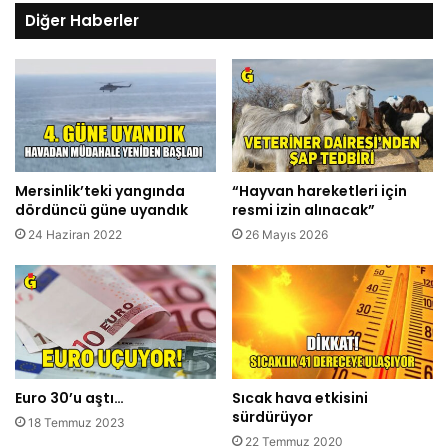
Diğer Haberler
Mersinlik’teki yangında
“Hayvan hareketleri için
dördüncü güne uyandık
resmi izin alınacak”
24 Haziran 2022
26 Mayıs 2026
Euro 30’u aştı…
Sıcak hava etkisini
sürdürüyor
18 Temmuz 2023
22 Temmuz 2020