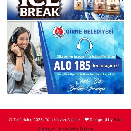
© Telif Hakkı 2026, Tüm Hakları Saklıdır |
Designed by
Baba
Bilgisayar
-
Kıbrıs Web Tasarım