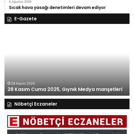
6 Ağustos 2026
Sıcak hava yasağı denetimleri devam ediyor
E-Gazete
28
27
Kasım
Ka
Cuma
Pe
2025,
20
Gıynık
Gı
Medya
M
manşetleri
ma
28 Kasım 2025
28 Kasım Cuma 2025, Gıynık Medya manşetleri
Nöbetçi Eczaneler