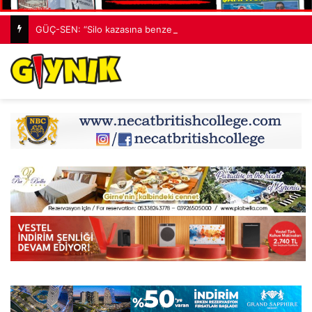
GÜÇ-SEN: “Silo kazasına benzer bir felaketle karşı karşıya kalınmaması adına harekete geçtik”