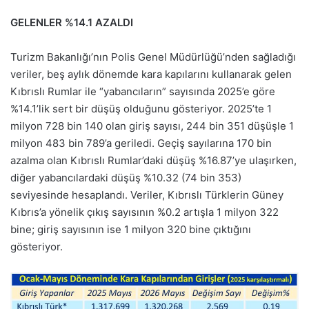
GELENLER %14.1 AZALDI
Turizm Bakanlığı’nın Polis Genel Müdürlüğü’nden sağladığı
veriler, beş aylık dönemde kara kapılarını kullanarak gelen
Kıbrıslı Rumlar ile “yabancıların” sayısında 2025’e göre
%14.1’lik sert bir düşüş olduğunu gösteriyor. 2025’te 1
milyon 728 bin 140 olan giriş sayısı, 244 bin 351 düşüşle 1
milyon 483 bin 789’a geriledi. Geçiş sayılarına 170 bin
azalma olan Kıbrıslı Rumlar’daki düşüş %16.87’ye ulaşırken,
diğer yabancılardaki düşüş %10.32 (74 bin 353)
seviyesinde hesaplandı. Veriler, Kıbrıslı Türklerin Güney
Kıbrıs’a yönelik çıkış sayısının %0.2 artışla 1 milyon 322
bine; giriş sayısının ise 1 milyon 320 bine çıktığını
gösteriyor.