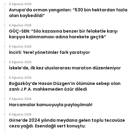
6 Ağustos 2026
Avrupa’da orman yangınları: “530 bin hektardan fazla
alan kaybedildi”
6 Ağustos 2026
GÜÇ-SEN: “Silo kazasına benzer bir felaketle karşı
karşıya kalınmaması adına harekete geçtik”
6 Ağustos 2026
İncirli: Yerel yönetimler fark yaratıyor
6 Ağustos 2026
İskele’de, ilk kez uluslararası maraton düzenleniyor
6 Ağustos 2026
Boğazköy’de Hasan Düzgen’in ölümüne sebep olan
zanlı J.P.A. mahkemeden özür diledi
6 Ağustos 2026
Harcamalar kamuoyuyla paylaşılmalı!
6 Ağustos 2026
Girne’de 2024 yılında meydana gelen toplu tecavüze
ceza yağdı. Esendağli sert konuştu: