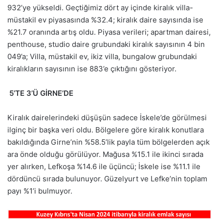
932’ye yükseldi. Geçtiğimiz dört ay içinde kiralık villa-
müstakil ev piyasasında %32.4; kiralık daire sayısında ise
%21.7 oranında artış oldu. Piyasa verileri; apartman dairesi,
penthouse, studio daire grubundaki kiralık sayısının 4 bin
049’a; Villa, müstakil ev, ikiz villa, bungalow grubundaki
kiralıkların sayısının ise 883’e çıktığını gösteriyor.
5’TE 3’Ü GİRNE’DE
Kiralık dairelerindeki düşüşün sadece İskele’de görülmesi
ilginç bir başka veri oldu. Bölgelere göre kiralık konutlara
bakıldığında Girne’nin %58.5’lik payla tüm bölgelerden açık
ara önde olduğu görülüyor. Mağusa %15.1 ile ikinci sırada
yer alırken, Lefkoşa %14.6 ile üçüncü; İskele ise %11.1 ile
dördüncü sırada bulunuyor. Güzelyurt ve Lefke’nin toplam
payı %1’i bulmuyor.