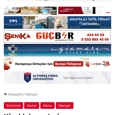
Anasayfa
/
Manşet
Ekonomi
Genel
Kıbrıs
Manşet