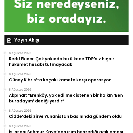
Yayın Akışı
8 Ağustos 2026
Redif Ekinci: Çok yakında bu ülkede TDP’siz hiçbir
hükümet hesabı tutmayacak
8 Ağustos 2026
Güney Kıbrıs’ta kaçak ikamete karşı operasyon
8 Ağustos 2026
Akpınar: “Erenköy, yok edilmek istenen bir halkın ‘Ben
buradayım’ dediği yerdir”
8 Ağustos 2026
Cidde’deki zirve Yunanistan basınında gündem oldu
8 Ağustos 2026
İş insanı Şehmuz Kaya’dan isim benzerliği açıklaması