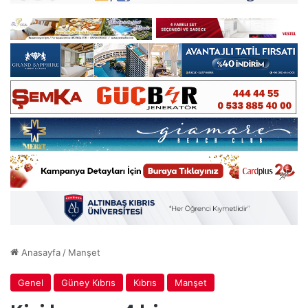
Anasayfa
/
Manşet
Genel
Güney Kıbrıs
Kıbrıs
Manşet