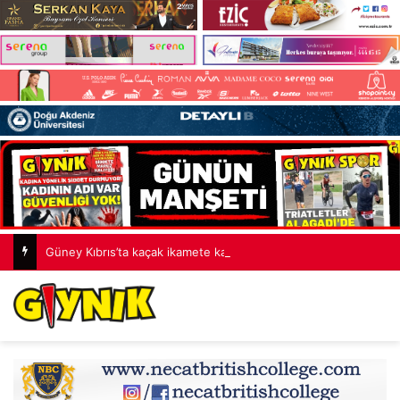
Güney Kıbrıs’ta kaçak ikamete karşı operasyon