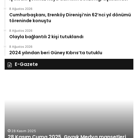
8 Ağustos 2026
Cumhurbaşkanı, Erenköy Direnişi’nin 62’nci yıl dönümü
töreninde konuştu
8 Ağustos 2026
Olayla bağlantılı 2 kişi tutuklandı
8 Ağustos 2026
2024 yılından beri Güney Kıbrıs’ta tutuklu
E-Gazete
28
27
Kasım
Ka
Cuma
Pe
2025,
20
Gıynık
Gı
Medya
M
manşetleri
ma
28 Kasım 2025
28 Kasım Cuma 2025, Gıynık Medya manşetleri