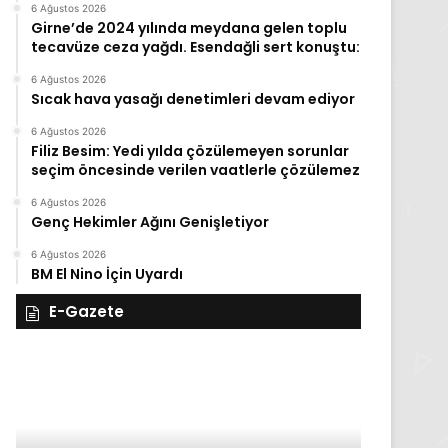
6 Ağustos 2026
Girne’de 2024 yılında meydana gelen toplu
tecavüze ceza yağdı. Esendağli sert konuştu:
6 Ağustos 2026
Sıcak hava yasağı denetimleri devam ediyor
6 Ağustos 2026
Filiz Besim: Yedi yılda çözülemeyen sorunlar
seçim öncesinde verilen vaatlerle çözülemez
6 Ağustos 2026
Genç Hekimler Ağını Genişletiyor
6 Ağustos 2026
BM El Nino İçin Uyardı
E-Gazete
28
27
Kasım
Kasım
Cuma
Perşembe
2025,
2025,
Gıynık
Gıynık