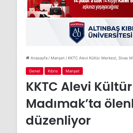
Anasayfa
/
Manşet
/
KKTC Alevi Kültür Merkezi, Sivas Ma
Genel
Kıbrıs
Manşet
KKTC Alevi Kültür
Madımak’ta ölenle
düzenliyor