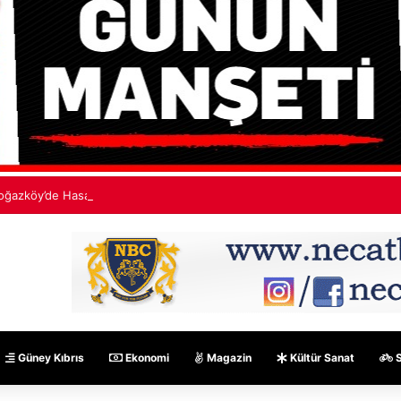
oğazköy’de Hasan Düzgen’in ölümüne sebep olan zanlı J.P.A. mahkemede
Güney Kıbrıs
Ekonomi
Magazin
Kültür Sanat
S