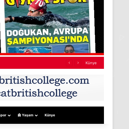
n özür diledi
Künye
por
Yaşam
Künye