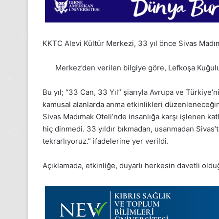
KKTC Alevi Kültür Merkezi, 33 yıl önce Sivas Madıma
Merkez’den verilen bilgiye göre, Lefkoşa Kuğulu
Bu yıl; “33 Can, 33 Yıl” şiarıyla Avrupa ve Türkiye
kamusal alanlarda anma etkinlikleri düzenleneceği
Sivas Madımak Oteli’nde insanlığa karşı işlenen katl
hiç dinmedi. 33 yıldır bıkmadan, usanmadan Sivas’ta 
tekrarlıyoruz.” ifadelerine yer verildi.
Açıklamada, etkinliğe, duyarlı herkesin davetli olduğ
24
Kasım
Pazartesi
2025,
Gıynık