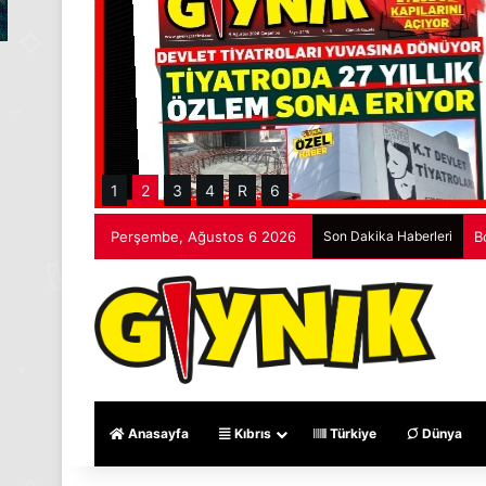
1
2
3
4
R
6
Perşembe, Ağustos 6 2026
Son Dakika Haberleri
B
Anasayfa
Kıbrıs
Türkiye
Dünya