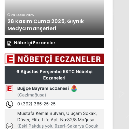
Medya
Medya
manşetleri
manşetleri
28 Kasım 2025
27 Kasım 2
28 Kasım Cuma 2025, Gıynık
27 Kası
Medya manşetleri
Medya m
Nöbetçi Eczaneler