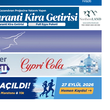
Medya
manşetleri
1 Aralık 2025
5, Gıynık
1 Aralık Pazartesi 2025, Gıynık
Medya manşetleri