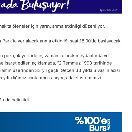
k’ta öleneler için yarın, anma etkinliği düzenliyor.
 Park’ta yer alacak anma etkinliği saat 18.00’de başlayacak.
’nin pek çok yerinde eş zamanlı olarak meydanlarda ve
ne işaret edilen açıklamada, “2 Temmuz 1993 tarihinde
iamın üzerinden 33 yıl geçti. Geçen 33 yılda Sivas’ın acısı
yitirdiğimiz canlarımızı anıyor, adalet istemimizi
u da belirtildi.
1
Aralık
Pazartesi
2025,
Gıynık