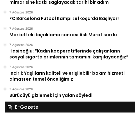
mimarisine katkı sağlayacak tarihi bir adım
7 Ağustos 2026
FC Barcelona Futbol Kampı Lefkoşa’da Başlıyor!
7 Ağustos 2026
Marketteki bıçaklama sonrası Aslı Murat sordu
7 Ağustos 2026
Hasipoğlu: “Kadın kooperatiflerinde çalışanların
sosyal sigorta primlerinin tamamını karşılayacağız”
7 Ağustos 2026
İncirli: Yaşlıların kaliteli ve erişilebilir bakım hizmeti
alması en temel önceliğimiz
7 Ağustos 2026
Sürücüyü gizlemek için yalan söyledi
E-Gazete
27
Kasım
Perşembe