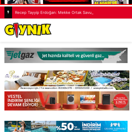
Recep Tayyip Erdoğan: Mekke Ortak Savunma Anlaşması hiçbir ülkeyi hedef almıyor