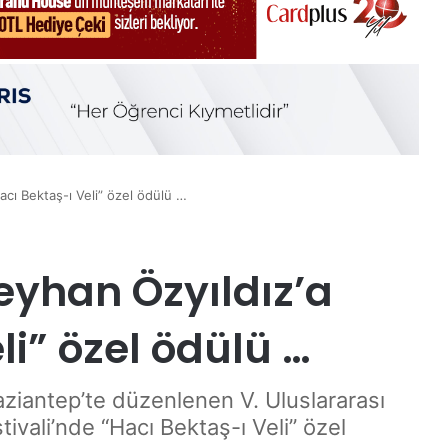
acı Bektaş-ı Veli” özel ödülü …
eyhan Özyıldız’a
li” özel ödülü …
aziantep’te düzenlenen V. Uluslararası
ivali’nde “Hacı Bektaş-ı Veli” özel