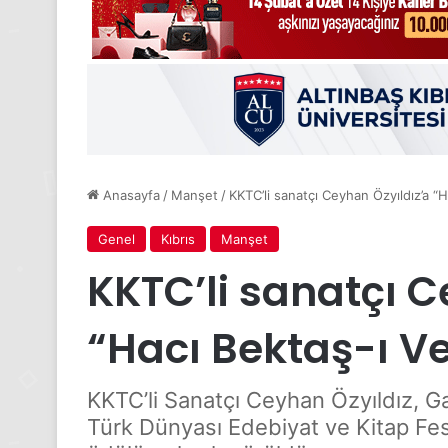
Anasayfa
/
Manşet
/
KKTC’li sanatçı Ceyhan Özyıldız’a “H
Genel
Kıbrıs
Manşet
KKTC’li sanatçı C
“Hacı Bektaş-ı Ve
KKTC’li Sanatçı Ceyhan Özyıldız, G
Türk Dünyası Edebiyat ve Kitap Fest