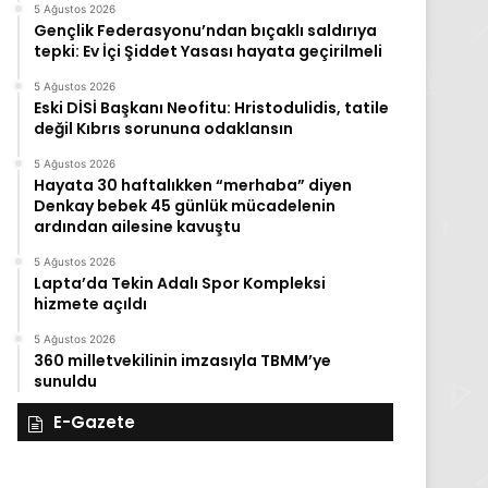
5 Ağustos 2026
Gençlik Federasyonu’ndan bıçaklı saldırıya
tepki: Ev İçi Şiddet Yasası hayata geçirilmeli
5 Ağustos 2026
Eski DİSİ Başkanı Neofitu: Hristodulidis, tatile
değil Kıbrıs sorununa odaklansın
5 Ağustos 2026
Hayata 30 haftalıkken “merhaba” diyen
Denkay bebek 45 günlük mücadelenin
ardından ailesine kavuştu
5 Ağustos 2026
Lapta’da Tekin Adalı Spor Kompleksi
hizmete açıldı
5 Ağustos 2026
360 milletvekilinin imzasıyla TBMM’ye
sunuldu
E-Gazete
28
27