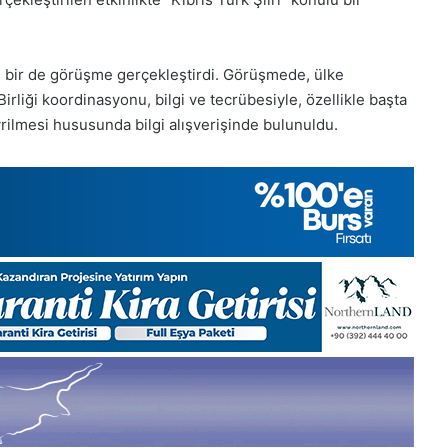
Aralık
Pazartesi
2025,
Gıynık
 bir de görüşme gerçekleştirdi. Görüşmede, ülke
Medya
Birliği koordinasyonu, bilgi ve tecrübesiyle, özellikle başta
manşetleri
rilmesi hususunda bilgi alışverişinde bulunuldu.
1 Aralık 2025
5, Gıynık
1 Aralık Pazartesi 2025, Gıynık
Medya manşetleri