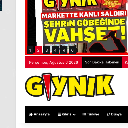
1
2
3
4
R
6
Perşembe, Ağustos 6 2026
Son Dakika Haberleri
M
Anasayfa
Kıbrıs
Türkiye
Dünya