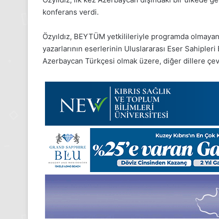
Kasım
konferans verdi.
Pazartesi
2025,
Gıynık
Özyıldız, BEYTÜM yetkilileriyle programda olmayan
Medya
yazarlarının eserlerinin Uluslararası Eser Sahipleri 
manşetleri
Azerbaycan Türkçesi olmak üzere, diğer dillere çev
24 Kasım 2025
24 Kasım Pazartesi 202
Medya manşetleri