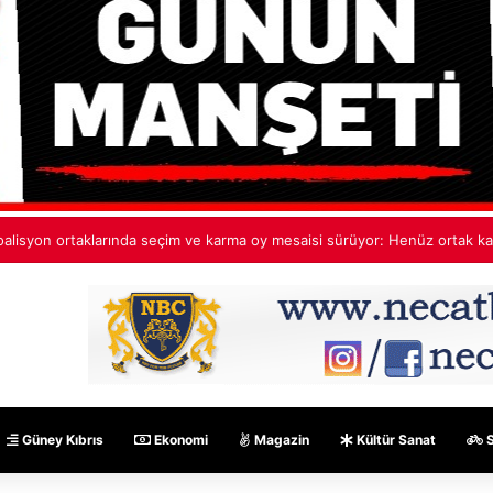
ehmet Aktunç’tan ekip paylaşımı: Ortak akıl, cesur fikirler, umut dolu pro
Güney Kıbrıs
Ekonomi
Magazin
Kültür Sanat
S