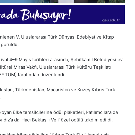
nlenen V. Uluslararası Türk Dünyası Edebiyat ve Kitap
k görüldü.
tival 4–9 Mayıs tarihleri arasında, Şehitkamil Belediyesi ev
ültürel Miras Vakfı, Uluslararası Türk Kültürü Teşkilatı
(BEYTÜM) tarafından düzenlendi.
ekistan, Türkmenistan, Macaristan ve Kuzey Kıbrıs Türk
.
 koyan ülke temsilcilerine ödül plaketleri, katılımcılara da
dız’a da ‘Hacı Bektaş-ı Veli’ özel ödülü takdim edildi.
1
çekleştirilen etkinlikte “Kıbrıs Türk Şiiri” konulu bir