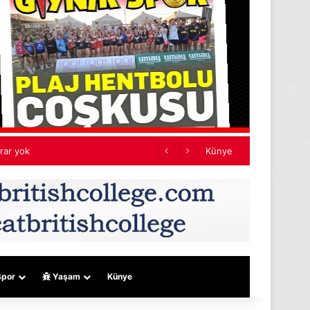
jeler
Künye
por
Yaşam
Künye