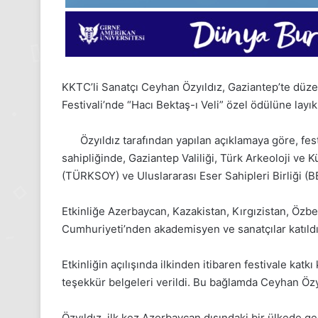
KKTC’li Sanatçı Ceyhan Özyıldız, Gaziantep’te düze
Festivali’nde “Hacı Bektaş-ı Veli” özel ödülüne layı
Özyıldız tarafından yapılan açıklamaya göre, fes
sahipliğinde, Gaziantep Valiliği, Türk Arkeoloji ve K
(TÜRKSOY) ve Uluslararası Eser Sahipleri Birliği 
Etkinliğe Azerbaycan, Kazakistan, Kırgızistan, Özb
Cumhuriyeti’nden akademisyen ve sanatçılar katıldı
Etkinliğin açılışında ilkinden itibaren festivale katkı
teşekkür belgeleri verildi. Bu bağlamda Ceyhan Özyıl
24
Özyıldız, ilk kez Azerbaycan dışındaki bir ülkede ger