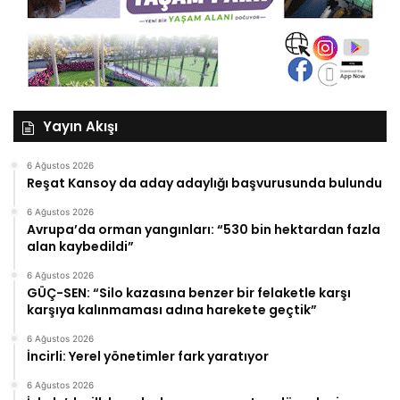
Yayın Akışı
6 Ağustos 2026
Reşat Kansoy da aday adaylığı başvurusunda bulundu
6 Ağustos 2026
Avrupa’da orman yangınları: “530 bin hektardan fazla
alan kaybedildi”
6 Ağustos 2026
GÜÇ-SEN: “Silo kazasına benzer bir felaketle karşı
karşıya kalınmaması adına harekete geçtik”
6 Ağustos 2026
İncirli: Yerel yönetimler fark yaratıyor
6 Ağustos 2026