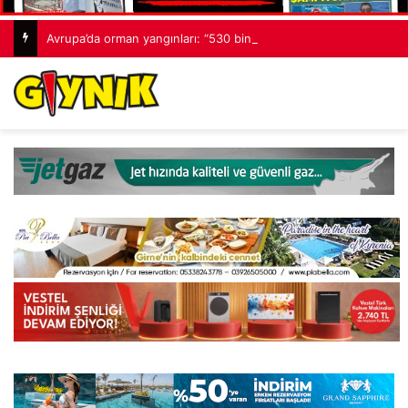
Avrupa’da orman yangınları: “530 bin hektardan fazla alan kaybedildi”