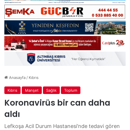
Anasayfa
/
Kıbrıs
Kıbrıs
Manşet
Sağlık
Toplum
Koronavirüs bir can daha
aldı
Lefkoşa Acil Durum Hastanesi’nde tedavi gören