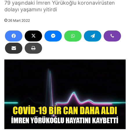
79 yaşındaki İmren Yürükoğlu koronavirüsten
dolayı yaşamını yitirdi
26 Mart 2022