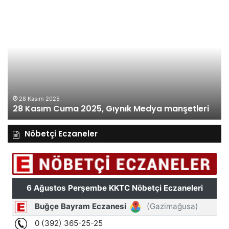
28
27
Kasım
Ka
Cuma
Pe
2025,
20
Gıynık
Gı
Medya
M
manşetleri
ma
28 Kasım 2025
28 Kasım Cuma 2025, Gıynık Medya manşetleri
Nöbetçi Eczaneler