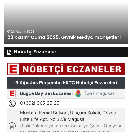
Gıynık
Gı
Medya
M
manşetleri
ma
28 Kasım 2025
28 Kasım Cuma 2025, Gıynık Medya manşetleri
Nöbetçi Eczaneler