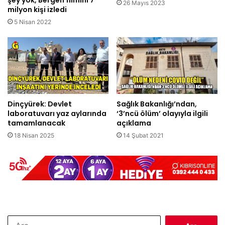
şey yok, Bergen filmini 7
26 Mayıs 2023
milyon kişi izledi
5 Nisan 2022
Dinçyürek: Devlet
Sağlık Bakanlığı’ndan,
laboratuvarı yaz aylarında
‘3’ncü ölüm’ olayıyla ilgili
tamamlanacak
açıklama
18 Nisan 2025
14 Şubat 2021
Arama: