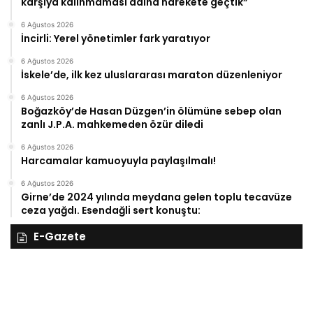
karşıya kalınmaması adına harekete geçtik”
6 Ağustos 2026
İncirli: Yerel yönetimler fark yaratıyor
6 Ağustos 2026
İskele’de, ilk kez uluslararası maraton düzenleniyor
6 Ağustos 2026
Boğazköy’de Hasan Düzgen’in ölümüne sebep olan
zanlı J.P.A. mahkemeden özür diledi
6 Ağustos 2026
Harcamalar kamuoyuyla paylaşılmalı!
6 Ağustos 2026
Girne’de 2024 yılında meydana gelen toplu tecavüze
ceza yağdı. Esendağli sert konuştu:
E-Gazete
28
27
Kasım
Ka
Cuma
Pe
2025,
20