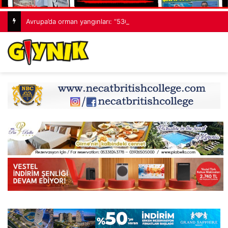
Avrupa’da orman yangınları: “530 bin hektardan fazla alan kaybedildi”