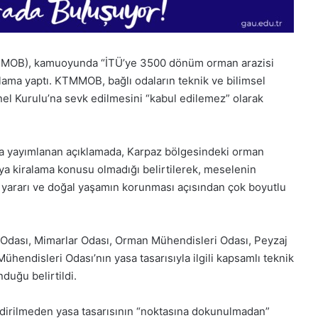
KTMMOB), kamuoyunda “İTÜ’ye 3500 dönüm orman arazisi
ıklama yaptı. KTMMOB, bağlı odaların teknik ve bilimsel
nel Kurulu’na sevk edilmesini “kabul edilemez” olarak
 yayımlanan açıklamada, Karpaz bölgesindeki orman
veya kiralama konusu olmadığı belirtilerek, meselenin
u yararı ve doğal yaşamın korunması açısından çok boyutlu
dası, Mimarlar Odası, Orman Mühendisleri Odası, Peyzaj
ühendisleri Odası’nın yasa tasarısıyla ilgili kapsamlı teknik
duğu belirtildi.
1
Aralık
irilmeden yasa tasarısının “noktasına dokunulmadan”