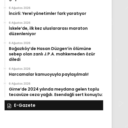
6 Ağustos 2026
İncirli: Yerel yönetimler fark yaratıyor
6 Ağustos 2026
İskele’de, ilk kez uluslararası maraton
düzenleniyor
6 Ağustos 2026
Boğazköy’de Hasan Düzgen’in ölümüne
sebep olan zanlı J.P.A. mahkemeden özür
diledi
6 Ağustos 2026
Harcamalar kamuoyuyla paylaşılmalı!
6 Ağustos 2026
Girne’de 2024 yılında meydana gelen toplu
tecavüze ceza yağdı. Esendağli sert konuştu:
E-Gazete
28
27
Kasım
Kasım