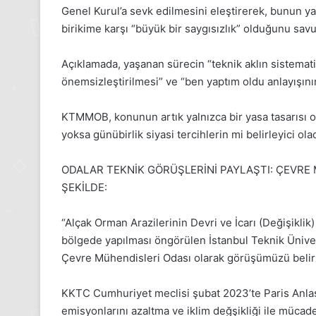
Pazartesi
Genel Kurul’a sevk edilmesini eleştirerek, bunun yal
2025,
birikime karşı “büyük bir saygısızlık” olduğunu sav
Gıynık
Medya
Açıklamada, yaşanan sürecin “teknik aklın sistematik
manşetleri
24 Kasım 2025
önemsizleştirilmesi” ve “ben yaptım oldu anlayışının
24 Kasım Pazartesi 202
Medya manşetleri
KTMMOB, konunun artık yalnızca bir yasa tasarısı ol
yoksa günübirlik siyasi tercihlerin mi belirleyici ola
ODALAR TEKNİK GÖRÜŞLERİNİ PAYLAŞTI: ÇEVRE 
ŞEKİLDE:
“Alçak Orman Arazilerinin Devri ve İcarı (Değişikli
bölgede yapılması öngörülen İstanbul Teknik Üniver
Çevre Mühendisleri Odası olarak görüşümüzü belirt
KKTC Cumhuriyet meclisi şubat 2023’te Paris Anlaşma
emisyonlarını azaltma ve iklim değşikliği ile mücade