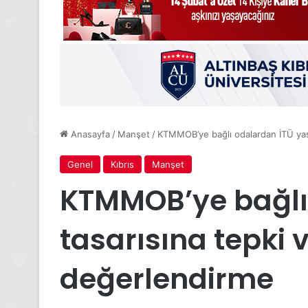
Anasayfa
/
Manşet
/
KTMMOB’ye bağlı odalardan İTÜ yas
Genel
Kıbrıs
Manşet
KTMMOB’ye bağlı
tasarısına tepki 
değerlendirme