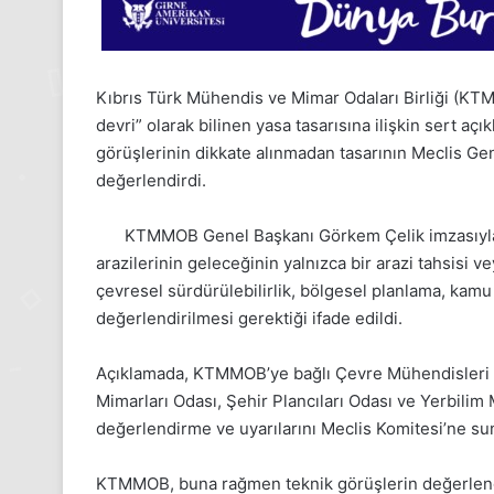
Kıbrıs Türk Mühendis ve Mimar Odaları Birliği (
devri” olarak bilinen yasa tasarısına ilişkin sert aç
görüşlerinin dikkate alınmadan tasarının Meclis Ge
değerlendirdi.
KTMMOB Genel Başkanı Görkem Çelik imzasıyla
arazilerinin geleceğinin yalnızca bir arazi tahsisi 
çevresel sürdürülebilirlik, bölgesel planlama, kam
değerlendirilmesi gerektiği ifade edildi.
Açıklamada, KTMMOB’ye bağlı Çevre Mühendisleri O
Mimarları Odası, Şehir Plancıları Odası ve Yerbilim M
değerlendirme ve uyarılarını Meclis Komitesi’ne sun
24
Kasım
KTMMOB, buna rağmen teknik görüşlerin değerlend