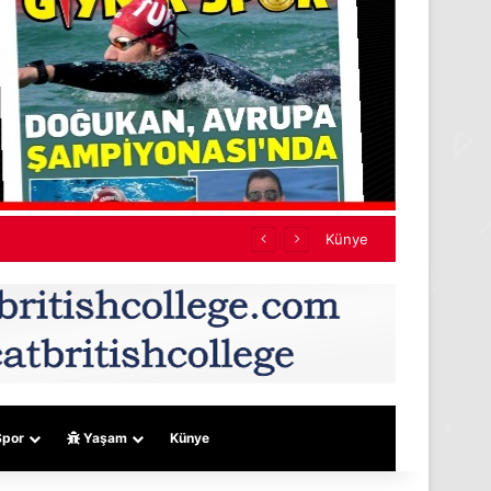
Künye
por
Yaşam
Künye