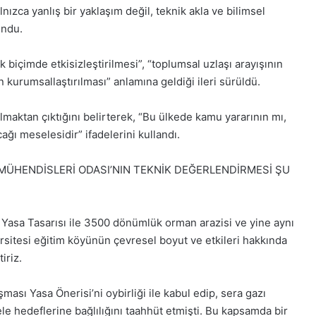
Pazartesi
nızca yanlış bir yaklaşım değil, teknik akla ve bilimsel
2025,
undu.
Gıynık
Medya
 biçimde etkisizleştirilmesi”, “toplumsal uzlaşı arayışının
manşetleri
1 Aralık 2025
 kurumsallaştırılması” anlamına geldiği ileri sürüldü.
5, Gıynık
1 Aralık Pazartesi 2025, Gıynık
Medya manşetleri
maktan çıktığını belirterek, “Bu ülkede kamu yararının mı,
cağı meselesidir” ifadelerini kullandı.
MÜHENDİSLERİ ODASI’NIN TEKNİK DEĞERLENDİRMESİ ŞU
k) Yasa Tasarısı ile 3500 dönümlük orman arazisi ve yine aynı
sitesi eğitim köyünün çevresel boyut ve etkileri hakkında
iriz.
sı Yasa Önerisi’ni oybirliği ile kabul edip, sera gazı
le hedeflerine bağlılığını taahhüt etmişti. Bu kapsamda bir