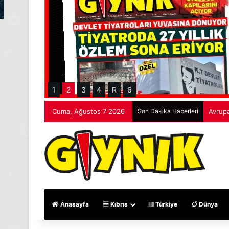
1
2
3
4
R
6
Cuma, Ağustos 7 2026
Son Dakika Haberleri
Avrupa
Anasayfa
Kıbrıs
Türkiye
Dünya