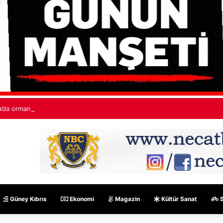
’da orman yangınları: “530 bin hektardan fazla alan kaybedildi”
Güney Kıbrıs
Ekonomi
Magazin
Kültür Sanat
S