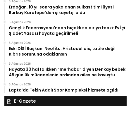
5 Ağustos 2026
Erdoğan, 10 yıl sonra yakalanan suikast timi üyesi
Burkay Karatepe’den şikayetçi oldu
5 Ağustos 2026
Gençlik Federasyonu’ndan bıçaklı saldırıya tepki: Ev İçi
Şiddet Yasası hayata geçirilmeli
5 Ağustos 2026
Eski DİSİ Başkanı Neofitu: Hristodulidis, tatile değil
Kıbrıs sorununa odaklansın
5 Ağustos 2026
Hayata 30 haftalıkken “merhaba” diyen Denkay bebek
45 günlük mücadelenin ardından ailesine kavuştu
5 Ağustos 2026
Lapta’da Tekin Adalı Spor Kompleksi hizmete açıldı
E-Gazete
28
27
Kasım
Ka
Cuma
Pe