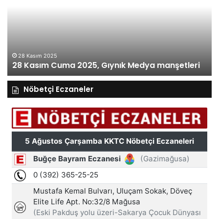
2025,
20
Gıynık
Gı
Medya
M
manşetleri
ma
28 Kasım 2025
28 Kasım Cuma 2025, Gıynık Medya manşetleri
Nöbetçi Eczaneler