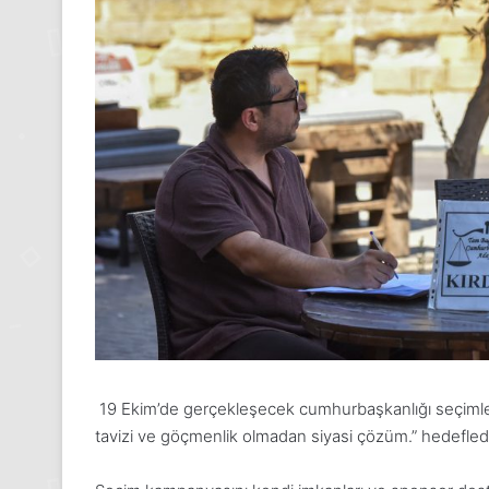
24
Kasım
Pazartesi
2025,
Gıynık
Medya
manşetleri
24 Kasım 2025
24 Kasım Pazartesi 202
Medya manşetleri
19 Ekim’de gerçekleşecek cumhurbaşkanlığı seçiml
tavizi ve göçmenlik olmadan siyasi çözüm.” hedeflediği