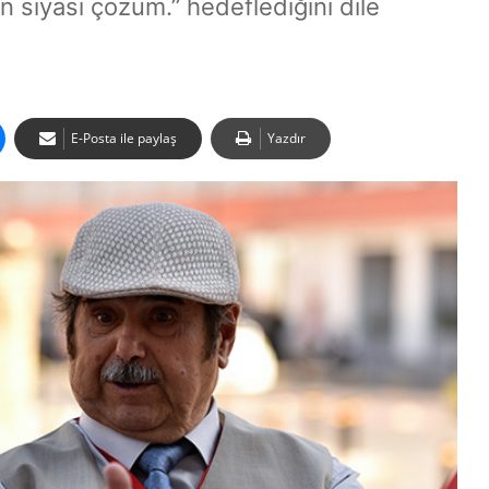
 siyasi çözüm.” hedeflediğini dile
E-Posta ile paylaş
Yazdır