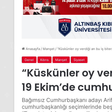
Anasayfa
/
Manşet
/
“Küskünler oy verdiği an bu iş bit
Genel
Kıbrıs
Manşet
Siyaset
“Küskünler oy verd
19 Ekim’de cumh
Bağımsız Cumhurbaşkanı adayı Arif
cumhurbaşkanlığı seçimlerinde beşi