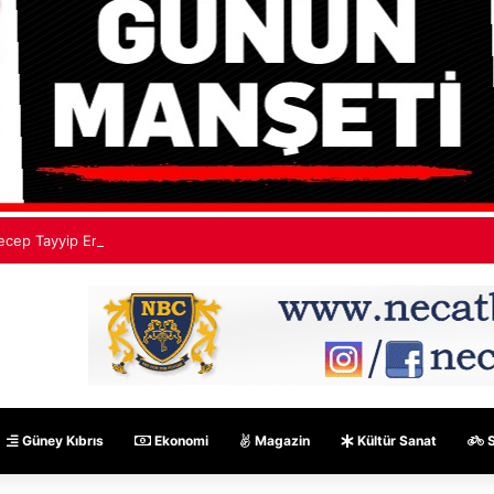
ecep Tayyip Erdoğan: Mekke Ortak Savunma Anlaşması hiçbir ülkeyi hed
Güney Kıbrıs
Ekonomi
Magazin
Kültür Sanat
S