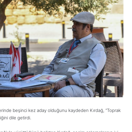
1
Aralık
Pazartesi
2025,
Gıynık
Medya
manşetleri
1 Aralık 2025
5, Gıynık
1 Aralık Pazartesi 2025, Gıynık
Medya manşetleri
erinde beşinci kez aday olduğunu kaydeden Kırdağ, “Toprak
ni dile getirdi.