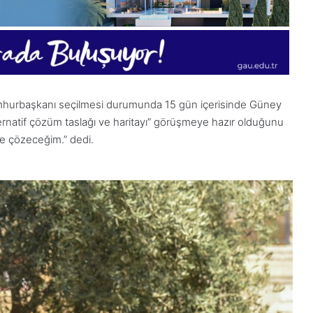
umhurbaşkanı seçilmesi durumunda 15 gün içerisinde Güney
lternatif çözüm taslağı ve haritayı” görüşmeye hazır olduğunu
nde çözeceğim.” dedi.