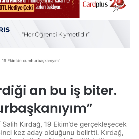
er. 19 Ekim’de cumhurbaşkanıyım”
iği an bu iş biter.
urbaşkanıyım”
 Salih Kırdağ, 19 Ekim’de gerçekleşecek
nci kez aday olduğunu belirtti. Kırdağ,