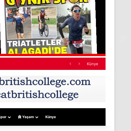
ef almıyor
Künye
por
Yaşam
Künye