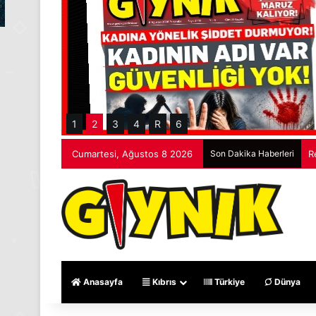
1
2
3
4
R
6
Cumartesi, Ağustos 8 2026
Son Dakika Haberleri
R
Anasayfa
Kıbrıs
Türkiye
Dünya