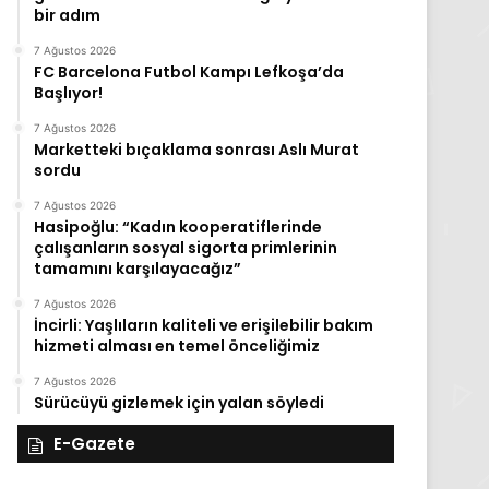
bir adım
7 Ağustos 2026
FC Barcelona Futbol Kampı Lefkoşa’da
Başlıyor!
7 Ağustos 2026
Marketteki bıçaklama sonrası Aslı Murat
sordu
7 Ağustos 2026
Hasipoğlu: “Kadın kooperatiflerinde
çalışanların sosyal sigorta primlerinin
tamamını karşılayacağız”
7 Ağustos 2026
İncirli: Yaşlıların kaliteli ve erişilebilir bakım
hizmeti alması en temel önceliğimiz
7 Ağustos 2026
Sürücüyü gizlemek için yalan söyledi
E-Gazete