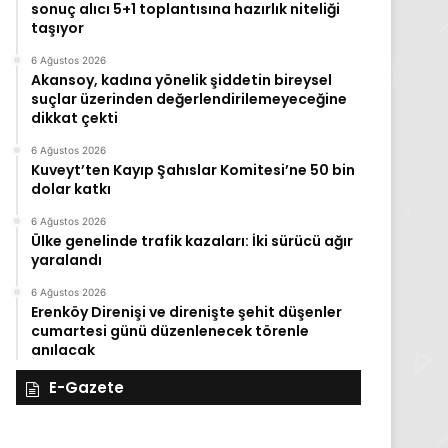
sonuç alıcı 5+1 toplantısına hazırlık niteliği
taşıyor
6 Ağustos 2026
Akansoy, kadına yönelik şiddetin bireysel
suçlar üzerinden değerlendirilemeyeceğine
dikkat çekti
6 Ağustos 2026
Kuveyt’ten Kayıp Şahıslar Komitesi’ne 50 bin
dolar katkı
6 Ağustos 2026
Ülke genelinde trafik kazaları: İki sürücü ağır
yaralandı
6 Ağustos 2026
Erenköy Direnişi ve direnişte şehit düşenler
cumartesi günü düzenlenecek törenle
anılacak
E-Gazete
28
27