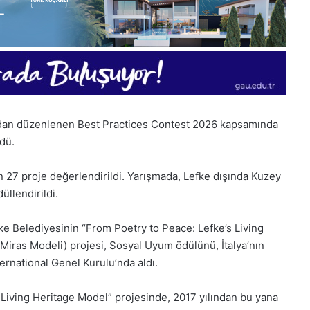
fından düzenlenen Best Practices Contest 2026 kapsamında
dü.
n 27 proje değerlendirildi. Yarışmada, Lefke dışında Kuzey
üllendirildi.
ke Belediyesinin “From Poetry to Peace: Lefke’s Living
Miras Modeli) projesi, Sosyal Uyum ödülünü, İtalya’nın
ernational Genel Kurulu’nda aldı.
 Living Heritage Model” projesinde, 2017 yılından bu yana
1