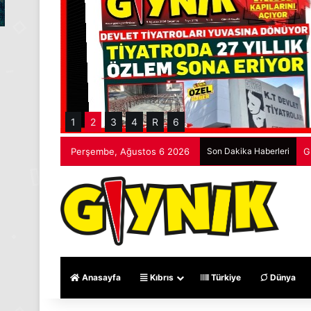
1
2
3
4
R
6
Perşembe, Ağustos 6 2026
Son Dakika Haberleri
G
Anasayfa
Kıbrıs
Türkiye
Dünya