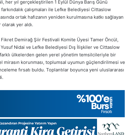
i, her yıl gerçekleştirilen 1 Eylül Dünya Barış Günü
Aralık
Pazartesi
i farkındalık çalışmaları ile Lefke Belediyesi Cittaslow
2025,
rasında ortak hafızanın yeniden kurulmasına katkı sağlayan
Gıynık
olarak yer aldı.
Medya
manşetleri
1 Aralık 2025
 Fikret Demirağ Şiir Festivali Komite Üyesi Tamer Öncül,
5, Gıynık
1 Aralık Pazartesi 2025, Gıynık
Yusuf Nidai ve Lefke Belediyesi Dış İlişkiler ve Cittaslow
Medya manşetleri
rklı ülkelerden gelen yerel yönetim temsilcileriyle bir
türel mirasın korunması, toplumsal uyumun güçlendirilmesi ve
nceleme fırsatı buldu. Toplantılar boyunca yeni uluslararası
i.