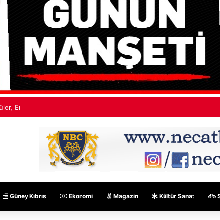
üler, Ertuğruloğlu ile görüştü
Güney Kıbrıs
Ekonomi
Magazin
Kültür Sanat
S