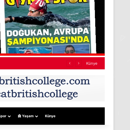
Künye
por
Yaşam
Künye