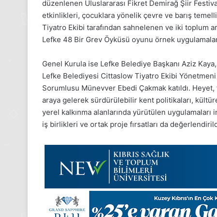
düzenlenen Uluslararası Fikret Demirağ Şiir Festival
Kasım
Pazartesi
etkinlikleri, çocuklara yönelik çevre ve barış temell
2025,
Tiyatro Ekibi tarafından sahnelenen ve iki toplum a
Gıynık
Lefke 48 Bir Grev Öyküsü oyunu örnek uygulamalar 
Medya
manşetleri
24 Kasım 2025
Genel Kurula ise Lefke Belediye Başkanı Aziz Kaya,
24 Kasım Pazartesi 202
Lefke Belediyesi Cittaslow Tiyatro Ekibi Yönetmeni 
Medya manşetleri
Sorumlusu Münevver Ebedi Çakmak katıldı. Heyet, fa
araya gelerek sürdürülebilir kent politikaları, kül
yerel kalkınma alanlarında yürütülen uygulamaları i
iş birlikleri ve ortak proje fırsatları da değerlendirild