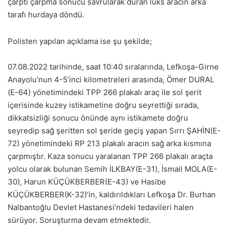
çarptı çarpma sonucu savrularak duran lüks aracın arka
tarafı hurdaya döndü.
Polisten yapılan açıklama ise şu şekilde;
07.08.2022 tarihinde, saat 10:40 sıralarında, Lefkoşa-Girne
Anayolu’nun 4-5’inci kilometreleri arasında, Ömer DURAL
(E-64) yönetimindeki TPP 266 plakalı araç ile sol şerit
içerisinde kuzey istikametine doğru seyrettiği sırada,
dikkatsizliği sonucu önünde aynı istikamete doğru
seyredip sağ şeritten sol şeride geçiş yapan Sırrı ŞAHİN(E-
72) yönetimindeki RP 213 plakalı aracın sağ arka kısmına
çarpmıştır. Kaza sonucu yaralanan TPP 266 plakalı araçta
yolcu olarak bulunan Semih İLKBAY(E-31), İsmail MOLA(E-
30), Harun KÜÇÜKBERBER(E-43) ve Hasibe
KÜÇÜKBERBER(K-32)’in, kaldırıldıkları Lefkoşa Dr. Burhan
Nalbantoğlu Devlet Hastanesi’ndeki tedavileri halen
sürüyor. Soruşturma devam etmektedir.