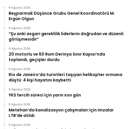
9 Ağustos 2026
Beşparmak Düşünce Grubu Genel Koordinatörü M.
Ergün Olgun
9 Ağustos 2026
“Şu anki asgari gereklilik liderlerin doğrudan ve düzenli
görüşmesidir”
9 Ağustos 2026
20 motorlu ve 60 Rum Derinya Sınır Kapısı’nda
toplandı, geçişler durdu
9 Ağustos 2026
Rio de Janeiro’da turistleri taşıyan helikopter ormana
düştü: 4 kişi hayatını kaybetti
9 Ağustos 2026
YKS tercih süreci için yarın son gün
9 Ağustos 2026
Metehan’da kanalizasyon çalışmaları için imzalar
LTB’de atıldı
9 Ağustos 2026