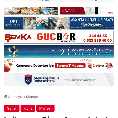
Anasayfa
/
Manşet
Genel
Kıbrıs
Manşet