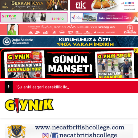
“Şu anki asgari gereklilik liderlerin doğrudan ve düzenli görüşmesidir”