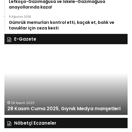
Lefkoşa-Gazimağusa ve İskele-Gazimağusa
anayollarında kaza!
9 Ağustos 2026
Gümrük memurları kontrol etti, kaçak et, balık ve
tavuklar için ceza kesti
E-Gazete
28
27
Kasım
Ka
Cuma
Pe
2025,
20
Gıynık
Gı
Medya
M
manşetleri
ma
28 Kasım 2025
28 Kasım Cuma 2025, Gıynık Medya manşetleri
Nöbetçi Eczaneler