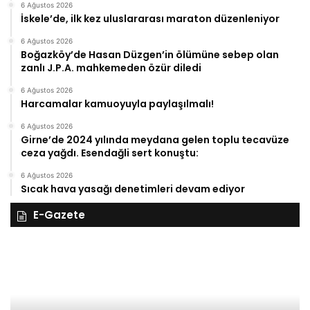
6 Ağustos 2026
İskele’de, ilk kez uluslararası maraton düzenleniyor
6 Ağustos 2026
Boğazköy’de Hasan Düzgen’in ölümüne sebep olan
zanlı J.P.A. mahkemeden özür diledi
6 Ağustos 2026
Harcamalar kamuoyuyla paylaşılmalı!
6 Ağustos 2026
Girne’de 2024 yılında meydana gelen toplu tecavüze
ceza yağdı. Esendağli sert konuştu:
6 Ağustos 2026
Sıcak hava yasağı denetimleri devam ediyor
E-Gazete
28
27
Kasım
Ka
Cuma
Pe
2025,
20
Gıynık
Gı