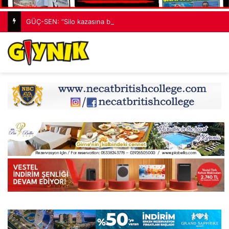
GÜÇ-SEN: “Silo kazasına benzer bir felaketle karşı karşıya kalınmaması adına harekete geçtik”