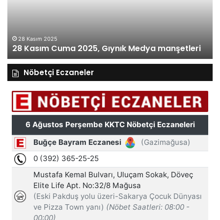
Medya
M
manşetleri
ma
28 Kasım 2025
28 Kasım Cuma 2025, Gıynık Medya manşetleri
Nöbetçi Eczaneler