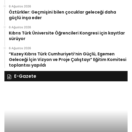
6 Ağustos 2026
Öztürkler: Geçmişini bilen çocuklar geleceği daha
güçlü inşa eder
6 Ağustos 2026
Kıbrıs Türk Üniversite Öğrencileri Kongresi için kayıtlar
sürüyor
6 Ağustos 2026
“Kuzey Kıbrıs Türk Cumhuriyeti’nin Güçlü, Egemen
Geleceği İçin Vizyon ve Proje Çalıştayı” Eğitim Komitesi
toplantısı yapıldı
E-Gazete
28
27
Kasım
Ka
Cuma
Pe
2025,
20
Gıynık
Gı
Medya
M
manşetleri
ma