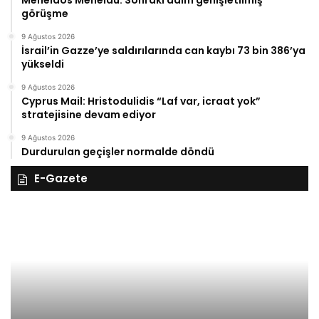
Menelaos Menelau: Sonraki adım genişletilmiş
görüşme
9 Ağustos 2026
İsrail’in Gazze’ye saldırılarında can kaybı 73 bin 386’ya
yükseldi
9 Ağustos 2026
Cyprus Mail: Hristodulidis “Laf var, icraat yok”
stratejisine devam ediyor
9 Ağustos 2026
Durdurulan geçişler normalde döndü
E-Gazete
28
27
Kasım
Ka
Cuma
Pe
2025,
20
Gıynık
Gı
Medya
M
manşetleri
ma