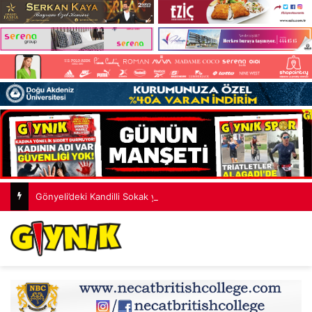
Gönyeli’deki Kandilli Sokak yeni çehreye kavuştu