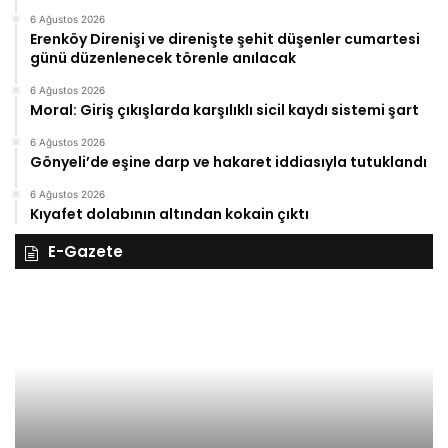
6 Ağustos 2026
Erenköy Direnişi ve direnişte şehit düşenler cumartesi
günü düzenlenecek törenle anılacak
6 Ağustos 2026
Moral: Giriş çıkışlarda karşılıklı sicil kaydı sistemi şart
6 Ağustos 2026
Gönyeli’de eşine darp ve hakaret iddiasıyla tutuklandı
6 Ağustos 2026
Kıyafet dolabının altından kokain çıktı
E-Gazete
28
27
Kasım
Ka
Cuma
Pe
2025,
20
Gıynık
Gı
Medya
M
manşetleri
ma