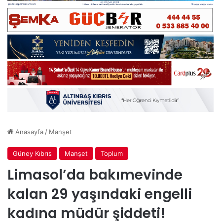
Anasayfa
/
Manşet
Güney Kıbrıs
Manşet
Toplum
Limasol’da bakımevinde
kalan 29 yaşındaki engelli
kadına müdür şiddeti!