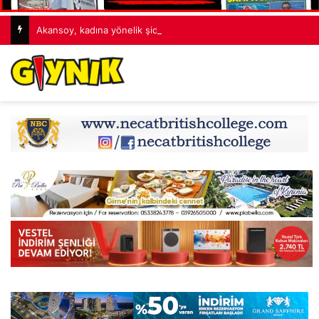
Akansoy, kadına yönelik şiddetin bireysel suçlar üzerinden değerlendirilemeyeceğine dikkat çekti