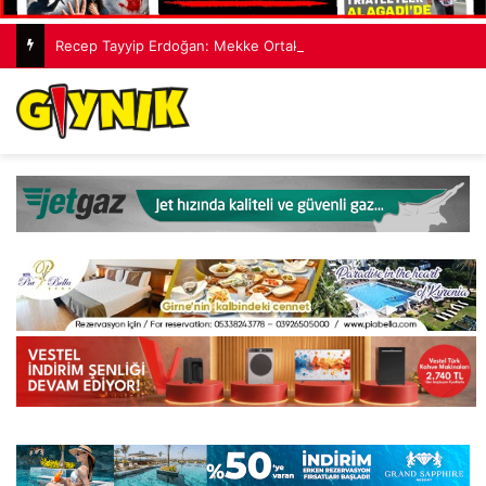
Recep Tayyip Erdoğan: Mekke Ortak Savunma Anlaşması hiçbir ülkeyi hedef almıyor