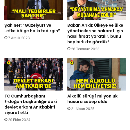
Şahiner: “Güzelyurt ve
Bakan Arıklı: Ülkeye ve ülke
Lefke bölge halkı tedirgin”
yöneticilerine hakaret için
nasıl fırsat yaratılır, bunu
7 Aralık 2023
hep birlikte gördük!
26 Temmuz 2023
TC Cumhurbaşkanı
Alkollü sürüş 1 milyonluk
Erdoğan başkanlığındaki
hasara sebep oldu
devlet erkanı Anıtkabir’i
21 Nisan 2025
ziyaret etti
29 Ekim 2024