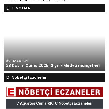
E-Gazete
28
27
Kasım
Ka
Cuma
Pe
2025,
20
Gıynık
Gı
Medya
M
manşetleri
ma
28 Kasım 2025
28 Kasım Cuma 2025, Gıynık Medya manşetleri
Nöbetçi Eczaneler