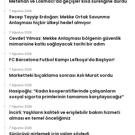
Metehan ve Lokmacı’da geçişler kısa süreliğine durdu
7 Ağustos 2026
Recep Tayyip Erdoğan: Mekke Ortak Savunma
Anlaşması hiçbir ülkeyi hedef almıyor
7 Ağustos 2026
Cevdet Yılmaz: Mekke Anlaşması bölgenin güvenlik
mimarisine katkı sağlayacak tarihi bir adım
7 Ağustos 2026
FC Barcelona Futbol Kampı Lefkoşa’da Başlıyor!
7 Ağustos 2026
Marketteki bıçaklama sonrası Aslı Murat sordu
7 Ağustos 2026
Hasipoğlu: “Kadın kooperatiflerinde çalışanların
sosyal sigorta primlerinin tamamını karşılayacağız”
7 Ağustos 2026
İncirli: Yaşlıların kaliteli ve erişilebilir bakım hizmeti
alması en temel önceliğimiz
7 Ağustos 2026
Sürücüyü gizlemek için yalan söyledi