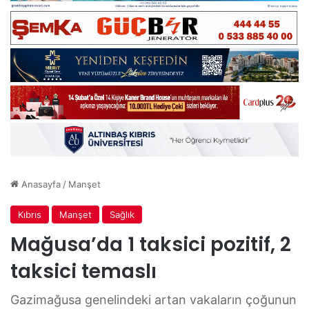
Anasayfa
/
Manşet
Kıbrıs
Manşet
Sağlık
Mağusa’da 1 taksici pozitif, 2
taksici temaslı
Gazimağusa genelindeki artan vakaların çoğunun