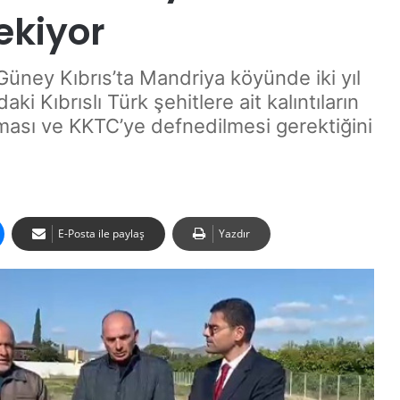
ekiyor
Güney Kıbrıs’ta Mandriya köyünde iki yıl
ki Kıbrıslı Türk şehitlere ait kalıntıların
pılması ve KKTC’ye defnedilmesi gerektiğini
E-Posta ile paylaş
Yazdır