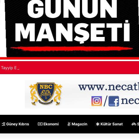
Tayyip Erdoğan: Mekke Ortak Savunma Anlaşması hiçbir ülkeyi hedef al
Güney Kıbrıs
Ekonomi
Magazin
Kültür Sanat
S