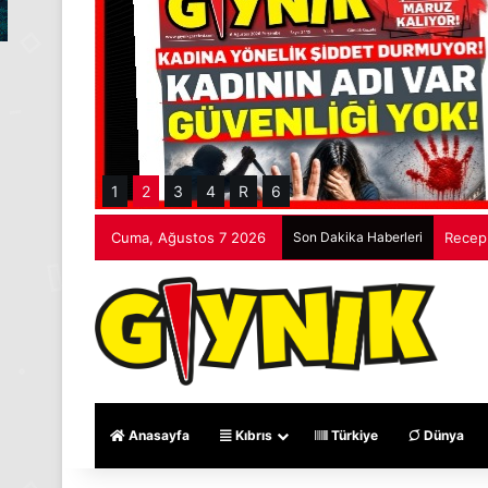
1
2
3
4
R
6
Cuma, Ağustos 7 2026
Son Dakika Haberleri
Recep 
Anasayfa
Kıbrıs
Türkiye
Dünya