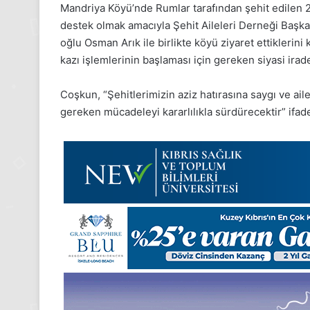
24
Mandriya Köyü’nde Rumlar tarafından şehit edilen 21
Kasım
destek olmak amacıyla Şehit Aileleri Derneği Başk
Pazartesi
oğlu Osman Arık ile birlikte köyü ziyaret ettiklerin
2025,
kazı işlemlerinin başlaması için gereken siyasi ira
Gıynık
Medya
manşetleri
Coşkun, “Şehitlerimizin aziz hatırasına saygı ve ail
24 Kasım 2025
gereken mücadeleyi kararlılıkla sürdürecektir” ifade
24 Kasım Pazartesi 2025, G
Medya manşetleri