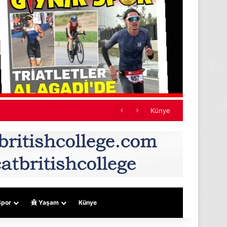
mıyor
Künye
por
Yaşam
Künye