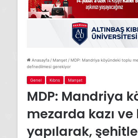
Anasayfa
/
Manşet
/
MDP: Mandriya köyündeki toplu meza
defnedilmesi gerekiyor
Genel
Kıbrıs
Manşet
MDP: Mandriya k
mezarda kazı ve 
yapılarak, şehitl