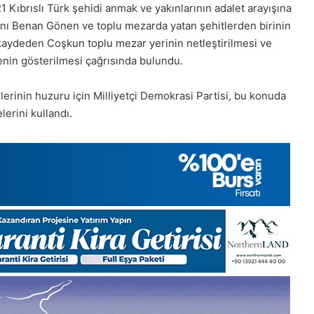
1
28
 Kıbrıslı Türk şehidi anmak ve yakınlarının adalet arayışına
Aralık
Ka
anı Benan Gönen ve toplu mezarda yatan şehitlerden birinin
Pazartesi
Cu
i kaydeden Coşkun toplu mezar yerinin netleştirilmesi ve
2025,
20
denin gösterilmesi çağrısında bulundu.
Gıynık
Gı
Medya
Me
manşetleri
ma
elerinin huzuru için Milliyetçi Demokrasi Partisi, bu konuda
1 Aralık 2025
lerini kullandı.
ıynık
1 Aralık Pazartesi 2025, Gıynık
Medya manşetleri