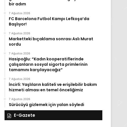
bir adım
7 Ağustos 2026
FC Barcelona Futbol Kampı Lefkoşa’da
Başlıyor!
7 Ağustos 2026
Marketteki bıçaklama sonrası Aslı Murat
sordu
7 Ağustos 2026
Hasipoğlu: “Kadın kooperatiflerinde
çalışanların sosyal sigorta primlerinin
tamamını karşılayacağız”
7 Ağustos 2026
İncirli: Yaşlıların kaliteli ve erişilebilir bakım
hizmeti alması en temel önceliğimiz
7 Ağustos 2026
Sürücüyü gizlemek için yalan söyledi
E-Gazete