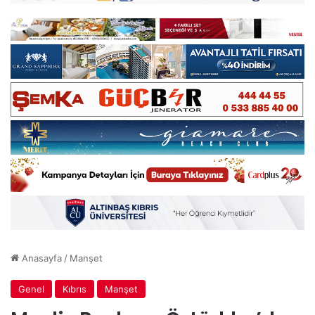
Anasayfa
/
Manşet
Genel
Kıbrıs
Manşet