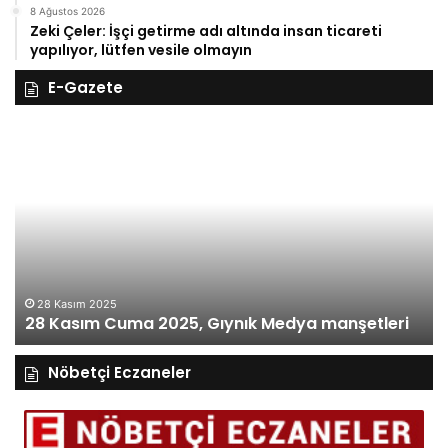
8 Ağustos 2026
Zeki Çeler: İşçi getirme adı altında insan ticareti
yapılıyor, lütfen vesile olmayın
E-Gazete
28
27
Kasım
Ka
Cuma
Pe
2025,
20
Gıynık
Gı
Medya
M
manşetleri
ma
28 Kasım 2025
28 Kasım Cuma 2025, Gıynık Medya manşetleri
Nöbetçi Eczaneler