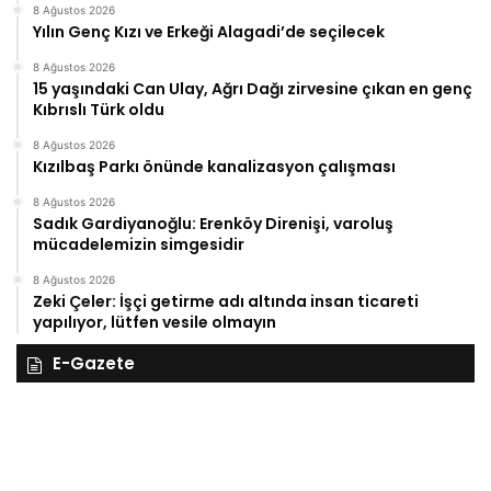
8 Ağustos 2026
Yılın Genç Kızı ve Erkeği Alagadi’de seçilecek
8 Ağustos 2026
15 yaşındaki Can Ulay, Ağrı Dağı zirvesine çıkan en genç
Kıbrıslı Türk oldu
8 Ağustos 2026
Kızılbaş Parkı önünde kanalizasyon çalışması
8 Ağustos 2026
Sadık Gardiyanoğlu: Erenköy Direnişi, varoluş
mücadelemizin simgesidir
8 Ağustos 2026
Zeki Çeler: İşçi getirme adı altında insan ticareti
yapılıyor, lütfen vesile olmayın
E-Gazete
28
27
Kasım
Ka
Cuma
Pe
2025,
20