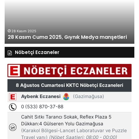
Gıynık
Gı
Medya
M
manşetleri
ma
28 Kasım 2025
28 Kasım Cuma 2025, Gıynık Medya manşetleri
Nöbetçi Eczaneler