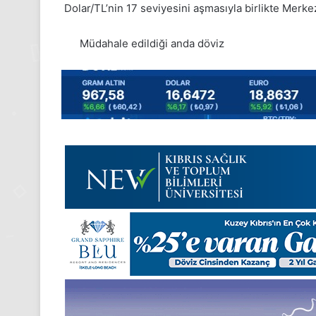
Dolar/TL’nin 17 seviyesini aşmasıyla birlikte Merk
Müdahale edildiği anda döviz
24
1
Kasım
Aralık