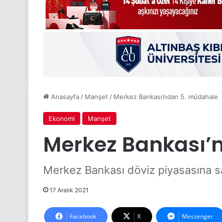
Anasayfa
/
Manşet
/
Merkez Bankası’ndan 5. müdahale
Ekonomi
Manşet
Merkez Bankası’
Merkez Bankası döviz piyasasına s
17 Aralık 2021
Facebook
X
Messenger