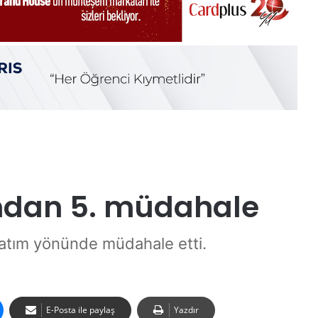
ndan 5. müdahale
atım yönünde müdahale etti.
E-Posta ile paylaş
Yazdır