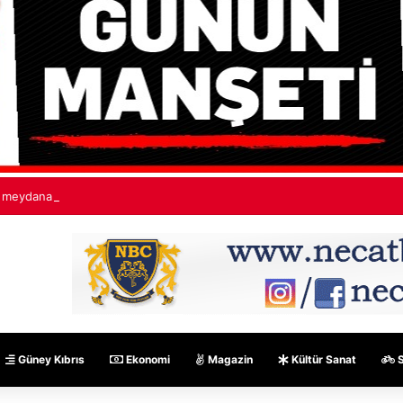
meydana gelen kazada yaşamını yitirenin 85 yaşındaki Turan Obalı olduğ
Güney Kıbrıs
Ekonomi
Magazin
Kültür Sanat
S