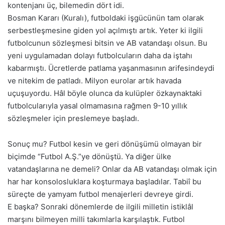
kontenjanı üç, bilemedin dört idi.
Bosman Kararı (Kuralı), futboldaki işgücünün tam olarak
serbestleşmesine giden yol açılmıştı artık. Yeter ki ilgili
futbolcunun sözleşmesi bitsin ve AB vatandaşı olsun. Bu
yeni uygulamadan dolayı futbolcuların daha da iştahı
kabarmıştı. Ücretlerde patlama yaşanmasının arifesindeydi
ve nitekim de patladı. Milyon eurolar artık havada
uçuşuyordu. Hâl böyle olunca da kulüpler özkaynaktaki
futbolcularıyla yasal olmamasına rağmen 9-10 yıllık
sözleşmeler için preslemeye başladı.
Sonuç mu? Futbol kesin ve geri dönüşümü olmayan bir
biçimde “Futbol A.Ş.”ye dönüştü. Ya diğer ülke
vatandaşlarına ne demeli? Onlar da AB vatandaşı olmak için
har har konsolosluklara koşturmaya başladılar. Tabiî bu
süreçte de yamyam futbol menajerleri devreye girdi.
E başka? Sonraki dönemlerde de ilgili milletin istiklâl
marşını bilmeyen milli takımlarla karşılaştık. Futbol