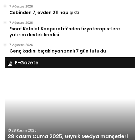
7 Ağustos 2026
Cebinden 7, evden 211 hap çıktı
7 Ağustos 2026
Esnaf Kefalet Kooperatifi’nden fizyoterapistlere
yatırım destek kredisi
7 Ağustos 2026
Genç kadını bıçaklayan zanlı 7 gün tutuklu
E-Gazete
28
27
Kasım
Ka
Cuma
Pe
2025,
20
Gıynık
Gı
Medya
M
manşetleri
ma
28 Kasım 2025
28 Kasım Cuma 2025, Gıynık Medya manşetleri