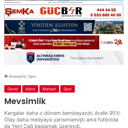
Anasayfa
/
Spor
Genel
Kıbrıs
Manşet
Spor
Mevsimlik
Kargalar daha o dönem bembeyazdı; Aralık 95’ti.
Olay daha medyaya yansımamıştı ama futbolda
da Yeni Çağ başlamak üzereydi.