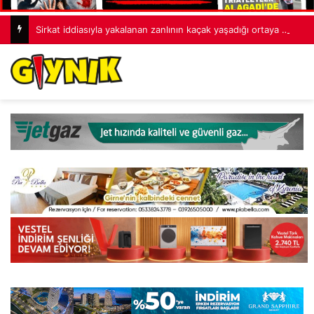
Sirkat iddiasıyla yakalanan zanlının kaçak yaşadığı ortaya çıktı