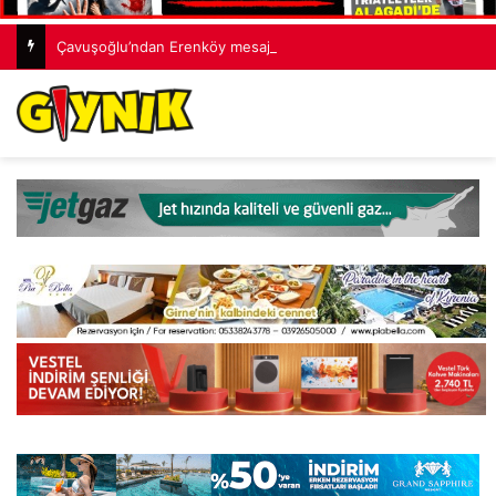
Çavuşoğlu’ndan Erenköy mesajı