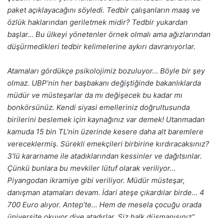
paket açıklayacağını söyledi. Tedbir çalışanların maaş ve
özlük haklarından geriletmek midir? Tedbir yukardan
başlar… Bu ülkeyi yönetenler örnek olmalı ama ağızlarından
düşürmedikleri tedbir kelimelerine aykırı davranıyorlar.
Atamaları gördükçe psikolojimiz bozuluyor… Böyle bir şey
olmaz. UBP’nin her başbakanı değiştiğinde bakanlıklarda
müdür ve müsteşarlar da mı değişecek bu kadar mı
bonkörsünüz. Kendi siyasi emelleriniz doğrultusunda
birilerini beslemek için kaynağınız var demek! Utanmadan
kamuda 15 bin TL’nin üzerinde kesere daha alt baremlere
vereceklermiş. Sürekli emekçileri birbirine kırdıracaksınız?
3’lü kararname ile atadıklarından kessinler ve dağıtsınlar.
Çünkü bunlara bu mevkiler lütuf olarak veriliyor…
Piyangodan ikramiye gibi veriliyor. Müdür müsteşar,
danışman atamaları devam. İdari ateşe çıkardılar birde… 4
700 Euro alıyor. Antep’te… Hem de mesela çocuğu orada
üniversite okuyor diye atadırlar. Siz halk düşmanısınız”