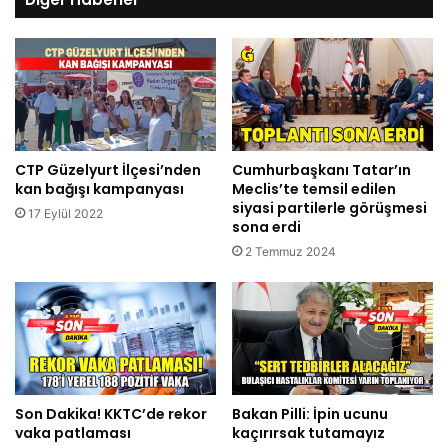
CTP Güzelyurt İlçesi’nden
Cumhurbaşkanı Tatar’ın
kan bağışı kampanyası
Meclis’te temsil edilen
siyasi partilerle görüşmesi
17 Eylül 2022
sona erdi
2 Temmuz 2024
Son Dakika! KKTC’de rekor
Bakan Pilli: İpin ucunu
vaka patlaması
kaçırırsak tutamayız