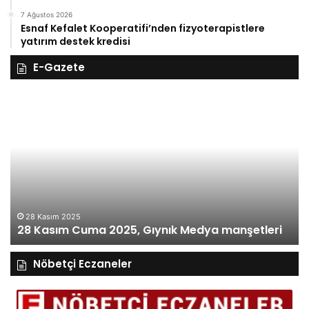
7 Ağustos 2026
Esnaf Kefalet Kooperatifi’nden fizyoterapistlere
yatırım destek kredisi
E-Gazete
27
ım
Kasım
ma
Perşemb
5,
2025,
ık
Gıynık
ya
Medya
şetleri
manşetle
27 Ka
27 K
28 Kasım 2025
8 Kasım Cuma 2025, Gıynık Medya manşetleri
manşe
Nöbetçi Eczaneler