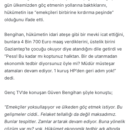
gün ülkemizden göç etmenin yollarına baktıklarını,
hükümetin ise “emekçileri birbirine kırdırma peşinde”
olduğunu ifade etti.
Bengihan, hükümetin idari ateşe gibi bir mevki icat ettiğini,
bunlara 4 Bin 700 Euro maaş verdiklerini, üstelik birini
Gaziantep’te çocuğu okuyor diye atandığını dile getirdi ve
“Pess! Bu kadar mı koptunuz halktan. Bir de utanmadan
ekonomik tedbir diyorsunuz öyle mi? Müdür müsteşar
atamaları devam ediyor. 1 kuruş HP’den geri adım yok!”
dedi.
Genç TV’de konuşan Güven Bengihan şöyle konuştu;
“Emekçiler yoksullaşıyor ve ülkeden göç etmek istiyor. Bu
gelişmeler ciddi.. Felaket tellallığı da değil maksadımız.
Bunlar tespitler. Zamlar artarak devam ediyor. Buna yönelik
çözüm var mı? yok. Hükümet ekonomik tedbir adı altında