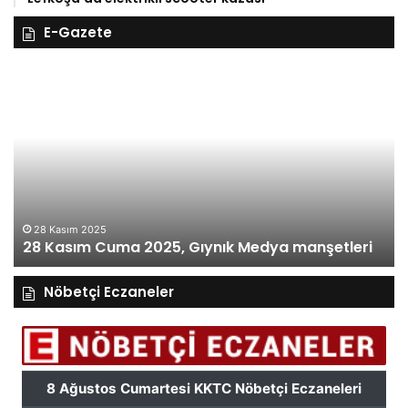
E-Gazete
27
Kasım
Perşembe
2025,
Gıynık
Medya
manşetleri
27 Kasım 2025
27 Kasım Perşe
ma 2025, Gıynık Medya manşetleri
manşetleri
Nöbetçi Eczaneler