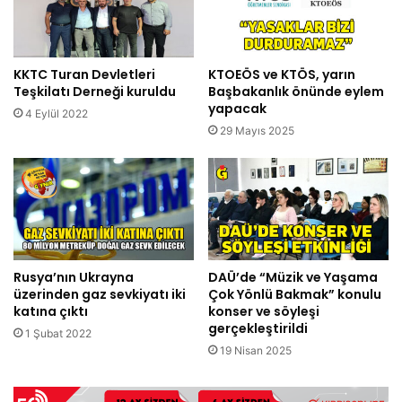
KKTC Turan Devletleri
KTOEÖS ve KTÖS, yarın
Teşkilatı Derneği kuruldu
Başbakanlık önünde eylem
yapacak
4 Eylül 2022
29 Mayıs 2025
Rusya’nın Ukrayna
DAÜ’de “Müzik ve Yaşama
üzerinden gaz sevkiyatı iki
Çok Yönlü Bakmak” konulu
katına çıktı
konser ve söyleşi
gerçekleştirildi
1 Şubat 2022
19 Nisan 2025