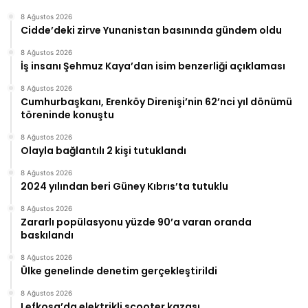
8 Ağustos 2026
Cidde’deki zirve Yunanistan basınında gündem oldu
8 Ağustos 2026
İş insanı Şehmuz Kaya’dan isim benzerliği açıklaması
8 Ağustos 2026
Cumhurbaşkanı, Erenköy Direnişi’nin 62’nci yıl dönümü
töreninde konuştu
8 Ağustos 2026
Olayla bağlantılı 2 kişi tutuklandı
8 Ağustos 2026
2024 yılından beri Güney Kıbrıs’ta tutuklu
8 Ağustos 2026
Zararlı popülasyonu yüzde 90’a varan oranda
baskılandı
8 Ağustos 2026
Ülke genelinde denetim gerçekleştirildi
8 Ağustos 2026
Lefkoşa’da elektrikli scooter kazası