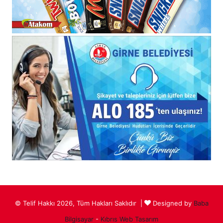
© Telif Hakkı 2026, Tüm Hakları Saklıdır |
Designed by
Baba
Bilgisayar
-
Kıbrıs Web Tasarım